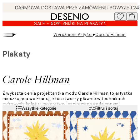
Skip
to
main
SALE - 50% ZNIŻKI NA PLAKATY*
content.
▸
▸
Wyróżnieni Artyści
Carole Hillman
Plakaty
Carole Hillman
Z wykształcenia projektantka mody, Carole Hillman to artystka
mieszkająca we Francji, która tworzy głównie w technikach
cyfrowych, kolażu i malarstwa. Inspirowana codziennymi
Czytaj więcej
Wszytkie kategorie
Filtruj i sortuj
chwilami, swoimi dziećmi oraz detalami, teksturami i scenami z
życia codziennego, tworzy radosne i fantazyjne dzieła sztuki
pod wpływem sztuki ludowej. 'Mój styl jest kolorowy i ciepły,
często inspirowany ludowymi korzeniami mojej rodziny i
tradycjami rękodzieła, z którymi dorastałam.'