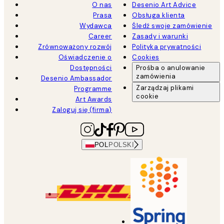
O nas
Desenio Art Advice
Prasa
Obsługa klienta
Wydawca
Śledź swoje zamówienie
Career
Zasady i warunki
Zrównoważony rozwój
Polityka prywatności
Oświadczenie o
Cookies
Dostępności
Prośba o anulowanie
zamówienia
Desenio Ambassador
Zarządzaj plikami
Programme
cookie
Art Awards
Zaloguj się (firma)
POL
POLSKI