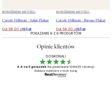
40%*
WYRÓŻNIENI ARTYŚCI
40%*
WYRÓŻNIENI ARTYŚCI
Carole Hillman - Salut Plakat
Carole Hillman - Bisous Plakat
Od 58,20 zł
97 zł
Od 58,20 zł
97 zł
POKAZANIE 6 Z 6 PRODUKTÓW
Opinie klientów
DOSKONALI
4.4 na 5 gwiazdek
Na podstawie 108435 recenzji.
Zobacz niektóre z nich tutaj.
Zweryfikowany kupujący
Opinie
klientów
Excellent quality at a nice price