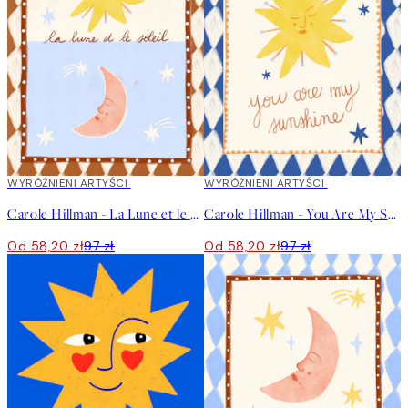
40%*
WYRÓŻNIENI ARTYŚCI
40%*
WYRÓŻNIENI ARTYŚCI
Carole Hillman - La Lune et le Soleil Plakat
Carole Hillman - You Are My Sunshine Plakat
Od 58,20 zł
97 zł
Od 58,20 zł
97 zł