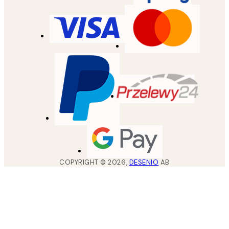
COPYRIGHT ©
2026
,
DESENIO
AB