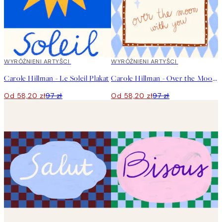
40%*
WYRÓŻNIENI ARTYŚCI
40%*
WYRÓŻNIENI ARTYŚCI
Carole Hillman - Le Soleil Plakat
Carole Hillman - Over the Moon Plakat
Od 58,20 zł
97 zł
Od 58,20 zł
97 zł