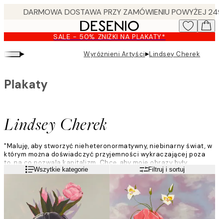
Skip
to
main
SALE - 50% ZNIŻKI NA PLAKATY*
content.
▸
▸
Wyróżnieni Artyści
Lindsey Cherek
Plakaty
Lindsey Cherek
"Maluję, aby stworzyć nieheteronormatywny, niebinarny świat, w
którym można doświadczyć przyjemności wykraczającej poza
to, na co pozwala kapitalizm. Chcę, aby moje obrazy były
Czytaj więcej
Wszytkie kategorie
Filtruj i sortuj
przestrzenią do dokumentowania i honorowania istnienia i
energii mojej społeczności. Moje obrazy przedmiotów
codziennego użytku funkcjonują jak pejzaże kulturowe, ukazując
życie nieheteronormatywne w czasie rzeczywistym.”