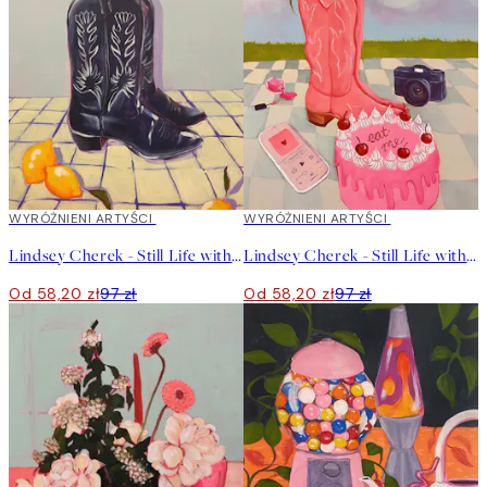
40%*
WYRÓŻNIENI ARTYŚCI
40%*
WYRÓŻNIENI ARTYŚCI
Lindsey Cherek - Still Life with Tulips in Boots Plakat
Lindsey Cherek - Still Life with Fake Cake Plakat
Od 58,20 zł
97 zł
Od 58,20 zł
97 zł