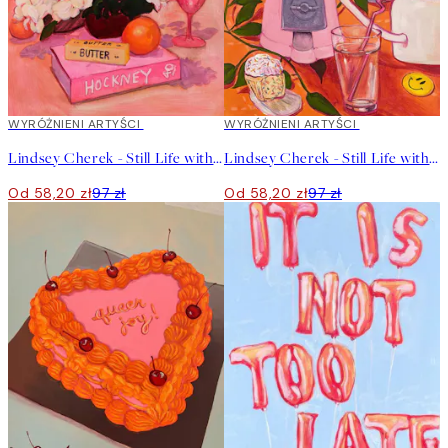
40%*
WYRÓŻNIENI ARTYŚCI
40%*
WYRÓŻNIENI ARTYŚCI
Lindsey Cherek - Still Life with Hockney Book Plakat
Lindsey Cherek - Still Life with Gumball Machine Plakat
Od 58,20 zł
97 zł
Od 58,20 zł
97 zł