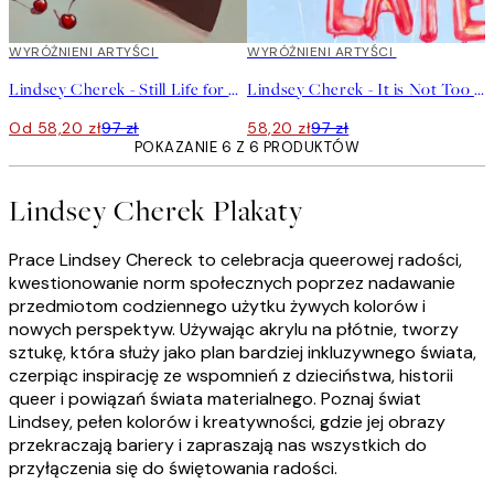
40%*
WYRÓŻNIENI ARTYŚCI
40%*
WYRÓŻNIENI ARTYŚCI
Lindsey Cherek - Still Life for Another Birthday Plakat
Lindsey Cherek - It is Not Too Late Plakat
Od 58,20 zł
97 zł
58,20 zł
97 zł
POKAZANIE 6 Z 6 PRODUKTÓW
Lindsey Cherek Plakaty
Prace Lindsey Chereck to celebracja queerowej radości,
kwestionowanie norm społecznych poprzez nadawanie
przedmiotom codziennego użytku żywych kolorów i
nowych perspektyw. Używając akrylu na płótnie, tworzy
sztukę, która służy jako plan bardziej inkluzywnego świata,
czerpiąc inspirację ze wspomnień z dzieciństwa, historii
queer i powiązań świata materialnego. Poznaj świat
Lindsey, pełen kolorów i kreatywności, gdzie jej obrazy
przekraczają bariery i zapraszają nas wszystkich do
przyłączenia się do świętowania radości.