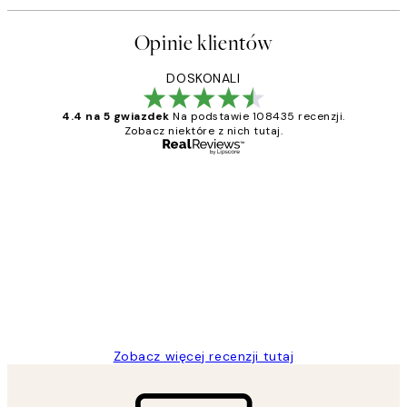
Opinie klientów
DOSKONALI
4.4 na 5 gwiazdek
Na podstawie 108435 recenzji.
Zobacz niektóre z nich tutaj.
Zweryfikowany kupujący
Opinie
klientów
Excellent quality at a nice price
20 kwi
Magdalena B
Zobacz więcej recenzji tutaj