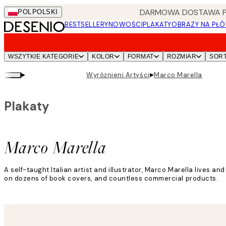
Skip
DARMOWA DOSTAWA PRZ
POL
POLSKI
to
BESTSELLERY
NOWOŚCI
PLAKATY
OBRAZY NA PŁÓ
main
content.
WSZYTKIE KATEGORIE
KOLOR
FORMAT
ROZMIAR
SOR
▸
▸
Wyróżnieni Artyści
Marco Marella
Plakaty
Marco Marella
A self-taught Italian artist and illustrator, Marco Marella lives 
on dozens of book covers, and countless commercial products.