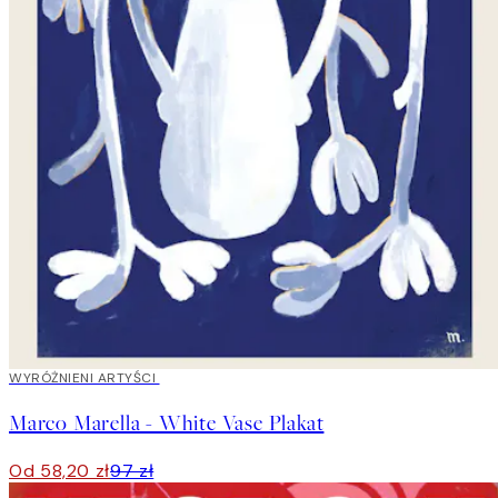
40%*
WYRÓŻNIENI ARTYŚCI
Marco Marella - White Vase Plakat
Od 58,20 zł
97 zł