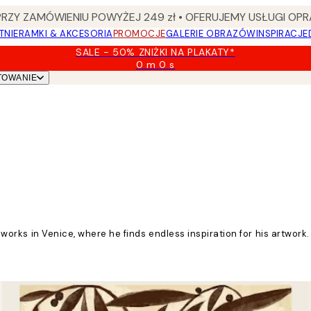
Y ZAMÓWIENIU POWYŻEJ 249 zł • OFERUJEMY USŁUGI OPR
TNIE
RAMKI & AKCESORIA
PROMOCJE
GALERIE OBRAZÓW
INSPIRACJE
SALE - 50% ZNIŻKI NA PLAKATY*
0 m
0 s
Ważny
TOWANIE
do:
2026-
08-
09
and works in Venice, where he finds endless inspiration for his artw