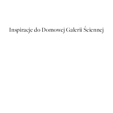
 Plakat
Ogino Issui - Ōyō Manga, Two
Od 43 zł
86 zł
Inspiracje do Domowej Galerii Ściennej