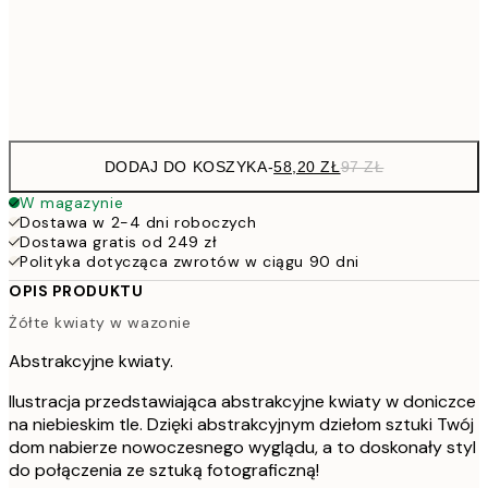
15
Frame
options
DODAJ DO KOSZYKA
-
58,20 ZŁ
97 ZŁ
W magazynie
Dostawa w 2-4 dni roboczych
Dostawa gratis od 249 zł
Polityka dotycząca zwrotów w ciągu 90 dni
OPIS PRODUKTU
Żółte kwiaty w wazonie
Abstrakcyjne kwiaty.
Ilustracja przedstawiająca abstrakcyjne kwiaty w doniczce
na niebieskim tle. Dzięki abstrakcyjnym dziełom sztuki Twój
dom nabierze nowoczesnego wyglądu, a to doskonały styl
do połączenia ze sztuką fotograficzną!