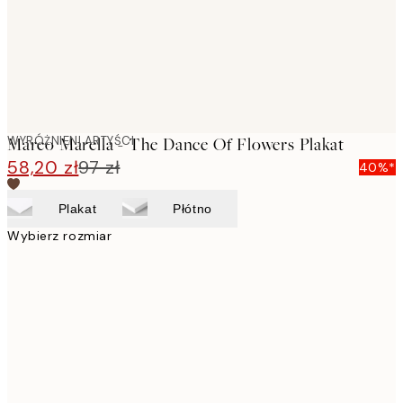
WYRÓŻNIENI ARTYŚCI
Marco Marella - The Dance Of Flowers Plakat
58,20 zł
97 zł
40%*
Plakat
Płótno
Wybierz rozmiar