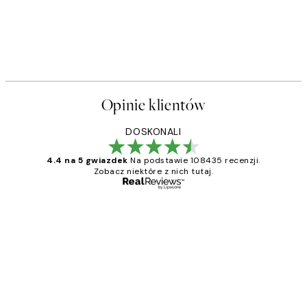
Opinie klientów
DOSKONALI
4.4 na 5 gwiazdek
Na podstawie 108435 recenzji.
Zobacz niektóre z nich tutaj.
Zweryfikowany kupujący
Opinie
klientów
Excellent quality at a nice price
20 kwi