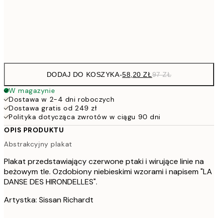
15
Frame
options
DODAJ DO KOSZYKA
-
58,20 ZŁ
97 ZŁ
W magazynie
Dostawa w 2-4 dni roboczych
Dostawa gratis od 249 zł
Polityka dotycząca zwrotów w ciągu 90 dni
OPIS PRODUKTU
Abstrakcyjny plakat
Plakat przedstawiający czerwone ptaki i wirujące linie na
beżowym tle. Ozdobiony niebieskimi wzorami i napisem "LA
DANSE DES HIRONDELLES".
Artystka: Sissan Richardt