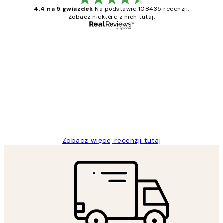
4.4 na 5 gwiazdek
Na podstawie 108435 recenzji.
Zobacz niektóre z nich tutaj.
Zweryfikowany kupujący
Opinie
klientów
Excellent quality at a nice price
20 kwi
Magdalena B
Zobacz więcej recenzji tutaj