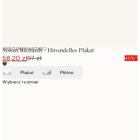
WYRÓŻNIENI ARTYŚCI
Sissan Richardt - Hirondelles Plakat
58,20 zł
97 zł
40%*
Plakat
Płótno
Wybierz rozmiar