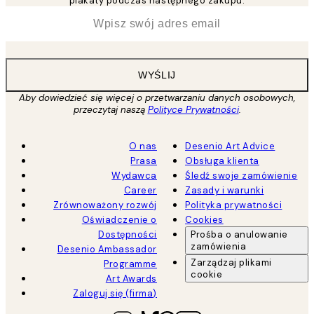
plakaty podczas następnego zakupu.
*
Email
WYŚLIJ
Aby dowiedzieć się więcej o przetwarzaniu danych osobowych,
przeczytaj naszą
Polityce Prywatności
.
O nas
Desenio Art Advice
Prasa
Obsługa klienta
Wydawca
Śledź swoje zamówienie
Career
Zasady i warunki
Zrównoważony rozwój
Polityka prywatności
Oświadczenie o
Cookies
Dostępności
Prośba o anulowanie
zamówienia
Desenio Ambassador
Zarządzaj plikami
Programme
cookie
Art Awards
Zaloguj się (firma)