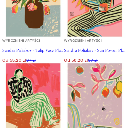
40%*
WYRÓŻNIENI ARTYŚCI
40%*
WYRÓŻNIENI ARTYŚCI
Sandra Poliakov - Tulip Vase Plakat
Sandra Poliakov - Sun Power Plakat
Od 58,20 zł
97 zł
Od 58,20 zł
97 zł