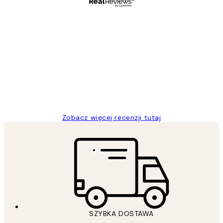
Zweryfikowany kupujący
Opinie
klientów
Excellent quality at a nice price
20 kwi
Magdalena B
Zobacz więcej recenzji tutaj
SZYBKA DOSTAWA