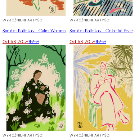
40%*
WYRÓŻNIENI ARTYŚCI
40%*
WYRÓŻNIENI ARTYŚCI
Sandra Poliakov - Calm Woman Portrait Plakat
Sandra Poliakov - Colorful Freedom Plakat
Od 58,20 zł
97 zł
Od 58,20 zł
97 zł
40%*
WYRÓŻNIENI ARTYŚCI
40%*
WYRÓŻNIENI ARTYŚCI