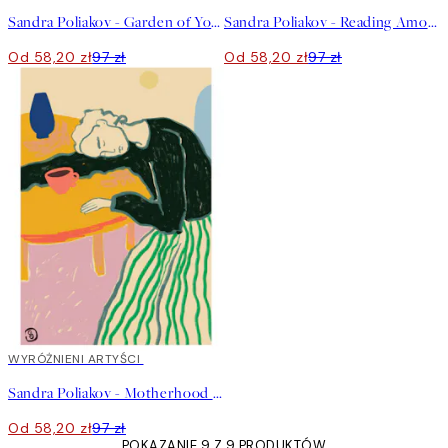
Sandra Poliakov - Garden of You Plakat
Sandra Poliakov - Reading Among Palm Trees Plakat
Od 58,20 zł
97 zł
Od 58,20 zł
97 zł
40%*
WYRÓŻNIENI ARTYŚCI
Sandra Poliakov - Motherhood Plakat
Od 58,20 zł
97 zł
POKAZANIE 9 Z 9 PRODUKTÓW