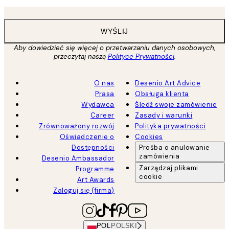
WYŚLIJ
Aby dowiedzieć się więcej o przetwarzaniu danych osobowych,
przeczytaj naszą
Polityce Prywatności
.
O nas
Desenio Art Advice
Prasa
Obsługa klienta
Wydawca
Śledź swoje zamówienie
Career
Zasady i warunki
Zrównoważony rozwój
Polityka prywatności
Oświadczenie o
Cookies
Dostępności
Prośba o anulowanie
zamówienia
Desenio Ambassador
Zarządzaj plikami
Programme
cookie
Art Awards
Zaloguj się (firma)
POL
POLSKI