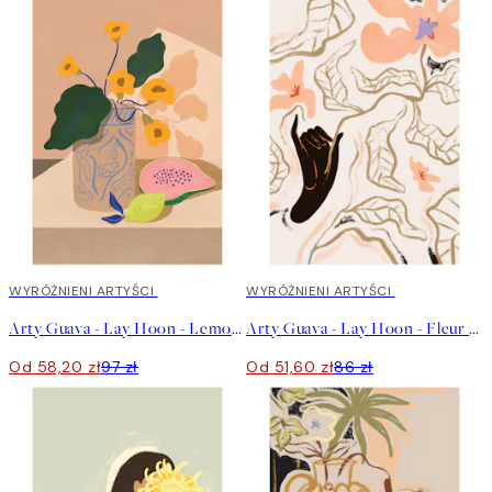
40%*
WYRÓŻNIENI ARTYŚCI
40%*
WYRÓŻNIENI ARTYŚCI
Arty Guava - Lay Hoon - Lemon Papaya Plakat
Arty Guava - Lay Hoon - Fleur Plakat
Od 58,20 zł
97 zł
Od 51,60 zł
86 zł