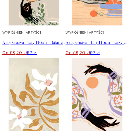
40%*
WYRÓŻNIENI ARTYŚCI
40%*
WYRÓŻNIENI ARTYŚCI
Arty Guava - Lay Hoon - Balancing Fruits Plakat
Arty Guava - Lay Hoon - Lazy Days Plakat
Od 58,20 zł
97 zł
Od 58,20 zł
97 zł