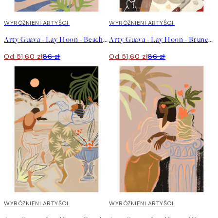
40%*
WYRÓŻNIENI ARTYŚCI
40%*
WYRÓŻNIENI ARTYŚCI
Arty Guava - Lay Hoon - Beach Please Plakat
Arty Guava - Lay Hoon - Brunch Plakat
Od 51,60 zł
86 zł
Od 51,60 zł
86 zł
40%*
WYRÓŻNIENI ARTYŚCI
40%*
WYRÓŻNIENI ARTYŚCI