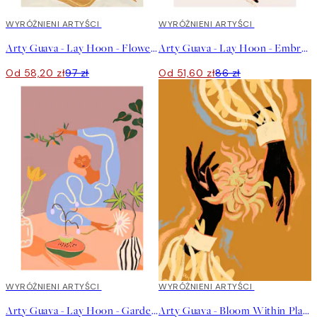
40%*
WYRÓŻNIENI ARTYŚCI
40%*
WYRÓŻNIENI ARTYŚCI
Arty Guava - Lay Hoon - Flowers Flowers Flowers Plakat
Arty Guava - Lay Hoon - Embrace the Sun Plakat
Od 58,20 zł
97 zł
Od 51,60 zł
86 zł
40%*
WYRÓŻNIENI ARTYŚCI
40%*
WYRÓŻNIENI ARTYŚCI
Arty Guava - Lay Hoon - Gardening Plakat
Arty Guava - Bloom Within Plakat