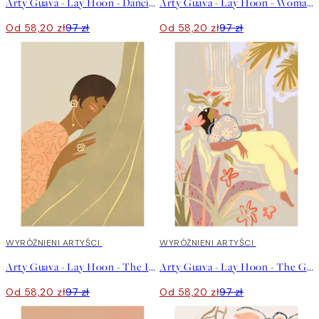
Arty Guava - Lay Hoon - Dancing Under The Moonlight Plakat
Arty Guava - Lay Hoon - Woman Waiting Plakat
Od 58,20 zł
97 zł
Od 58,20 zł
97 zł
40%*
WYRÓŻNIENI ARTYŚCI
40%*
WYRÓŻNIENI ARTYŚCI
Arty Guava - Lay Hoon - The Introvert Plakat
Arty Guava - Lay Hoon - The Garden Plakat
Od 58,20 zł
97 zł
Od 58,20 zł
97 zł