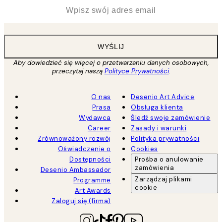
*
Email
WYŚLIJ
Aby dowiedzieć się więcej o przetwarzaniu danych osobowych,
przeczytaj naszą
Polityce Prywatności
.
O nas
Desenio Art Advice
Prasa
Obsługa klienta
Wydawca
Śledź swoje zamówienie
Career
Zasady i warunki
Zrównoważony rozwój
Polityka prywatności
Oświadczenie o
Cookies
Dostępności
Prośba o anulowanie
zamówienia
Desenio Ambassador
Zarządzaj plikami
Programme
cookie
Art Awards
Zaloguj się (firma)