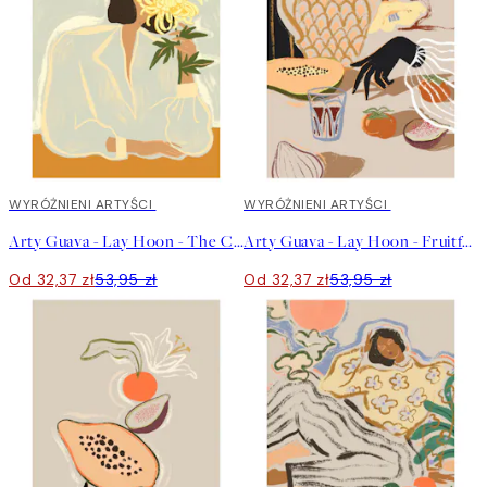
40%*
WYRÓŻNIENI ARTYŚCI
40%*
WYRÓŻNIENI ARTYŚCI
Arty Guava - Lay Hoon - The Chrysanthemum Plakat
Arty Guava - Lay Hoon - Fruitful Spread Plakat
Od 32,37 zł
53,95 zł
Od 32,37 zł
53,95 zł