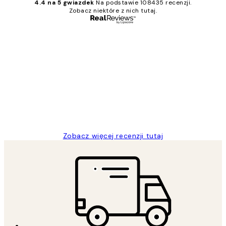
4.4 na 5 gwiazdek
Na podstawie 108435 recenzji.
Zobacz niektóre z nich tutaj.
Zweryfikowany kupujący
Opinie
klientów
Excellent quality at a nice price
20 kwi
Magdalena B
Zobacz więcej recenzji tutaj