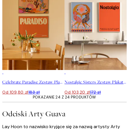
-40%
-40%
Celebrate Paradise Zestaw Plakatów
Nostalgic Sisters Zestaw Plakatów
Od 109,80 zł
183 zł
Od 103,20 zł
172 zł
POKAZANIE 24 Z 24 PRODUKTÓW
Odciski Arty Guava
Lay Hoon to nazwisko kryjące się za nazwą artysty Arty