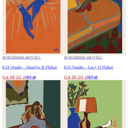
czuć." Jej prace żyją w sprzecznościach życia – dziwne pozy,
niekonwencjonalne palety kolorów i cicha rebelia.
40%*
WYRÓŻNIENI ARTYŚCI
40%*
WYRÓŻNIENI ARTYŚCI
KH Studio - Maartje II Plakat
KH Studio - Lucy II Plakat
Od 58,20 zł
97 zł
Od 58,20 zł
97 zł