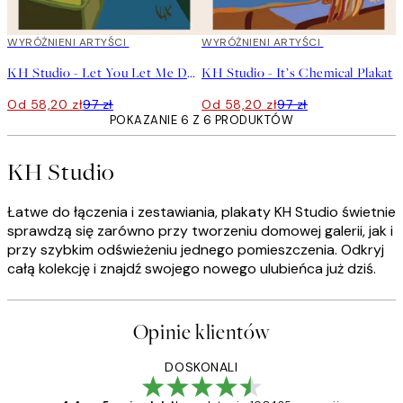
40%*
WYRÓŻNIENI ARTYŚCI
40%*
WYRÓŻNIENI ARTYŚCI
KH Studio - Let You Let Me Down Plakat
KH Studio - It’s Chemical Plakat
Od 58,20 zł
97 zł
Od 58,20 zł
97 zł
POKAZANIE 6 Z 6 PRODUKTÓW
KH Studio
Łatwe do łączenia i zestawiania, plakaty KH Studio świetnie
sprawdzą się zarówno przy tworzeniu domowej galerii, jak i
przy szybkim odświeżeniu jednego pomieszczenia. Odkryj
całą kolekcję i znajdź swojego nowego ulubieńca już dziś.
Opinie klientów
DOSKONALI