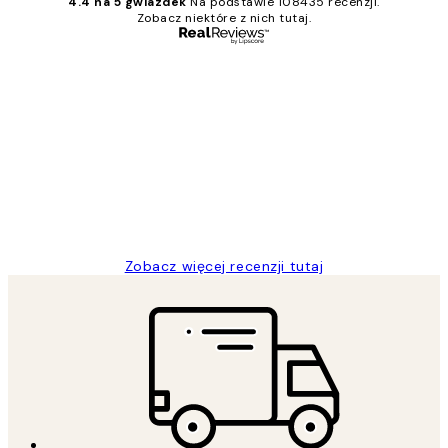
4.4 na 5 gwiazdek
Na podstawie 108435 recenzji.
Zobacz niektóre z nich tutaj.
Zweryfikowany kupujący
Opinie
klientów
Excellent quality at a nice price
20 kwi
Magdalena B
Zobacz więcej recenzji tutaj