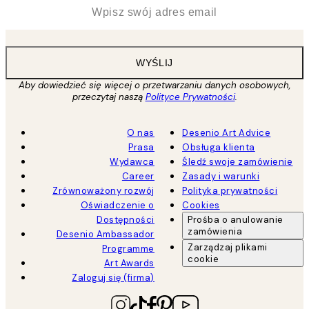
*
Email
WYŚLIJ
Aby dowiedzieć się więcej o przetwarzaniu danych osobowych,
przeczytaj naszą
Polityce Prywatności
.
O nas
Desenio Art Advice
Prasa
Obsługa klienta
Wydawca
Śledź swoje zamówienie
Career
Zasady i warunki
Zrównoważony rozwój
Polityka prywatności
Oświadczenie o
Cookies
Dostępności
Prośba o anulowanie
zamówienia
Desenio Ambassador
Zarządzaj plikami
Programme
cookie
Art Awards
Zaloguj się (firma)