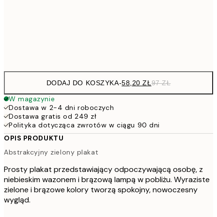
91,2
50x70 cm
15
Frame
options
DODAJ DO KOSZYKA
-
58,20 ZŁ
97 ZŁ
W magazynie
Dostawa w 2-4 dni roboczych
Dostawa gratis od 249 zł
Polityka dotycząca zwrotów w ciągu 90 dni
OPIS PRODUKTU
Abstrakcyjny zielony plakat
Prosty plakat przedstawiający odpoczywającą osobę, z
niebieskim wazonem i brązową lampą w pobliżu. Wyraziste
zielone i brązowe kolory tworzą spokojny, nowoczesny
wygląd.