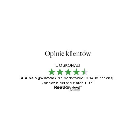
Opinie klientów
DOSKONALI
4.4 na 5 gwiazdek
Na podstawie 108435 recenzji.
Zobacz niektóre z nich tutaj.
Zweryfikowany kupujący
Opinie
klientów
Excellent quality at a nice price