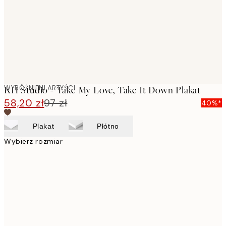
images
WYRÓŻNIENI ARTYŚCI
KH Studio - Take My Love, Take It Down Plakat
58,20 zł
97 zł
40%*
Plakat
Płótno
Wybierz rozmiar