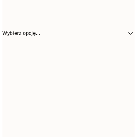
Wybierz opcję...
58,2
30x40 cm