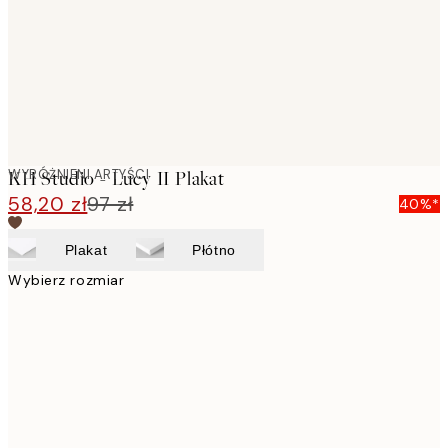
images
WYRÓŻNIENI ARTYŚCI
KH Studio - Lucy II Plakat
58,20 zł
97 zł
40%*
Plakat
Płótno
Wybierz rozmiar