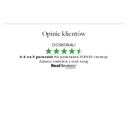
Opinie klientów
DOSKONALI
4.4 na 5 gwiazdek
Na podstawie 108435 recenzji.
Zobacz niektóre z nich tutaj.
Zweryfikowany kupujący
Opinie
klientów
Excellent quality at a nice price
20 kwi
Magdalena B