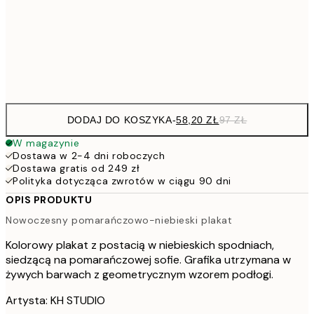
91,2
50x70 cm
15
Frame
options
DODAJ DO KOSZYKA
-
58,20 ZŁ
97 ZŁ
W magazynie
Dostawa w 2-4 dni roboczych
Dostawa gratis od 249 zł
Polityka dotycząca zwrotów w ciągu 90 dni
OPIS PRODUKTU
Nowoczesny pomarańczowo-niebieski plakat
Kolorowy plakat z postacią w niebieskich spodniach,
siedzącą na pomarańczowej sofie. Grafika utrzymana w
żywych barwach z geometrycznym wzorem podłogi.
Artysta: KH STUDIO