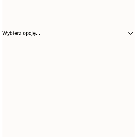
Wybierz opcję...
58,2
30x40 cm