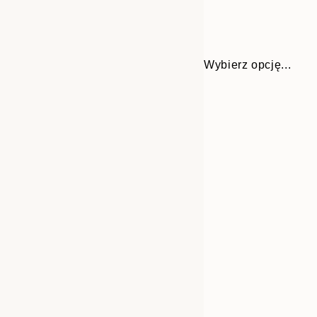
Wybierz opcję...
Frame
30x40 cm
options
50x70 cm