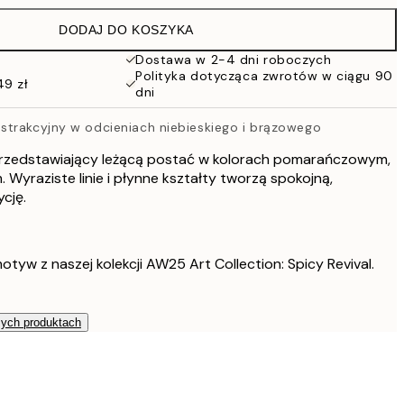
152 zł
DODAJ DO KOSZYKA
Dostawa w 2-4 dni roboczych
Polityka dotycząca zwrotów w ciągu 90
49 zł
dni
trakcyjny w odcieniach niebieskiego i brązowego
rzedstawiający leżącą postać w kolorach pomarańczowym,
 Wyraziste linie i płynne kształty tworzą spokojną,
cję.
otyw z naszej kolekcji AW25 Art Collection: Spicy Revival.
zych produktach