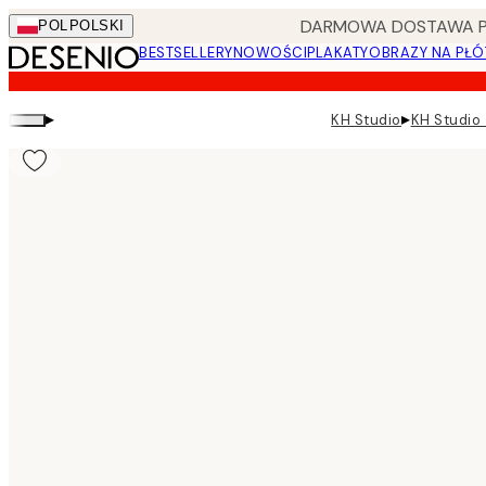
Skip
DARMOWA DOSTAWA PRZ
POL
POLSKI
to
BESTSELLERY
NOWOŚCI
PLAKATY
OBRAZY NA PŁÓ
main
content.
▸
▸
KH Studio
KH Studio 