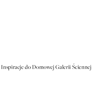
50%*
AW25
Stride Plakat
Od 26,98 zł
53,95 zł
Inspiracje do Domowej Galerii Ściennej