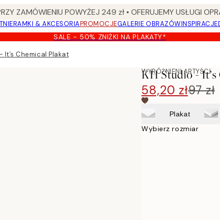
Y ZAMÓWIENIU POWYŻEJ 249 zł • OFERUJEMY USŁUGI OPR
TNIE
RAMKI & AKCESORIA
PROMOCJE
GALERIE OBRAZÓW
INSPIRACJE
SALE - 50% ZNIŻKI NA PLAKATY*
- It’s Chemical Plakat
WYRÓŻNIENI ARTYŚCI
KH Studio - It’s
58,20 zł
97 zł
Plakat
Wybierz rozmiar