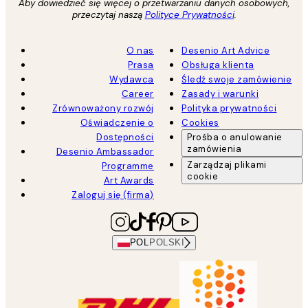
Aby dowiedzieć się więcej o przetwarzaniu danych osobowych,
przeczytaj naszą
Polityce Prywatności
.
O nas
Desenio Art Advice
Prasa
Obsługa klienta
Wydawca
Śledź swoje zamówienie
Career
Zasady i warunki
Zrównoważony rozwój
Polityka prywatności
Oświadczenie o
Cookies
Dostępności
Prośba o anulowanie
zamówienia
Desenio Ambassador
Zarządzaj plikami
Programme
cookie
Art Awards
Zaloguj się (firma)
POL
POLSKI