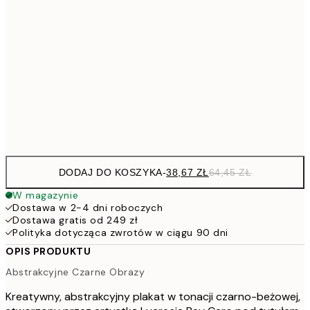
64,
58,2
30x40 cm
91,2
50x70 cm
15
Frame
options
DODAJ DO KOSZYKA
-
38,67 ZŁ
64,45 ZŁ
W magazynie
Dostawa w 2-4 dni roboczych
Dostawa gratis od 249 zł
Polityka dotycząca zwrotów w ciągu 90 dni
OPIS PRODUKTU
Abstrakcyjne Czarne Obrazy
Kreatywny, abstrakcyjny plakat w tonacji czarno-beżowej,