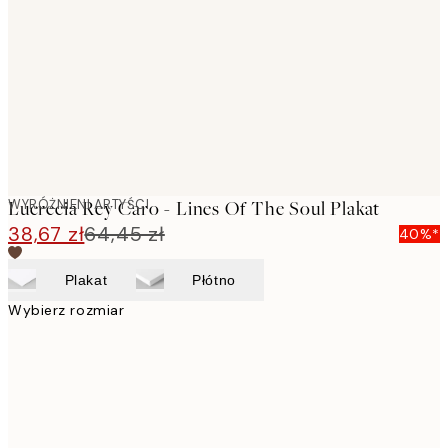
images
WYRÓŻNIENI ARTYŚCI
Lucrecia Rey Caro - Lines Of The Soul Plakat
38,67 zł
64,45 zł
40%*
Plakat
Płótno
Wybierz rozmiar