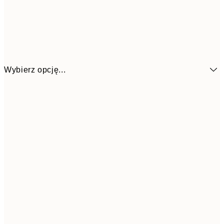
Wybierz opcję...
38,6
21x30 cm