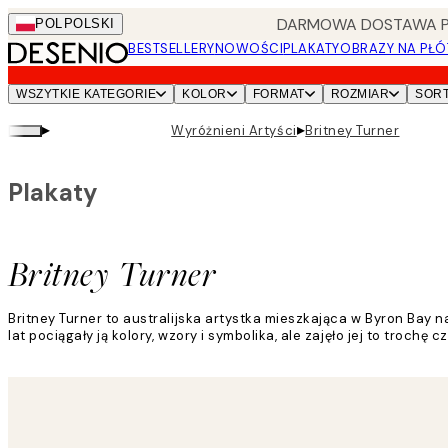
Skip
DARMOWA DOSTAWA PRZ
POL
POLSKI
to
BESTSELLERY
NOWOŚCI
PLAKATY
OBRAZY NA PŁÓ
main
content.
WSZYTKIE KATEGORIE
KOLOR
FORMAT
ROZMIAR
SOR
▸
▸
Wyróżnieni Artyści
Britney Turner
Plakaty
Britney Turner
Britney Turner to australijska artystka mieszkająca w Byron Bay n
lat pociągały ją kolory, wzory i symbolika, ale zajęło jej to trochę
Czytaj więcej