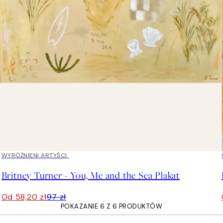
40%*
WYRÓŻNIENI ARTYŚCI
Britney Turner - You, Me and the Sea Plakat
Od 58,20 zł
97 zł
POKAZANIE 6 Z 6 PRODUKTÓW