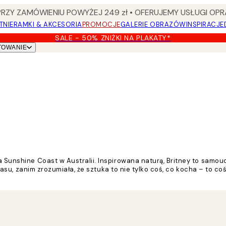
Y ZAMÓWIENIU POWYŻEJ 249 zł • OFERUJEMY USŁUGI OPR
TNIE
RAMKI & AKCESORIA
PROMOCJE
GALERIE OBRAZÓW
INSPIRACJE
SALE - 50% ZNIŻKI NA PLAKATY*
TOWANIE
a Sunshine Coast w Australii. Inspirowana naturą, Britney to samou
 czasu, zanim zrozumiała, że sztuka to nie tylko coś, co kocha – to c