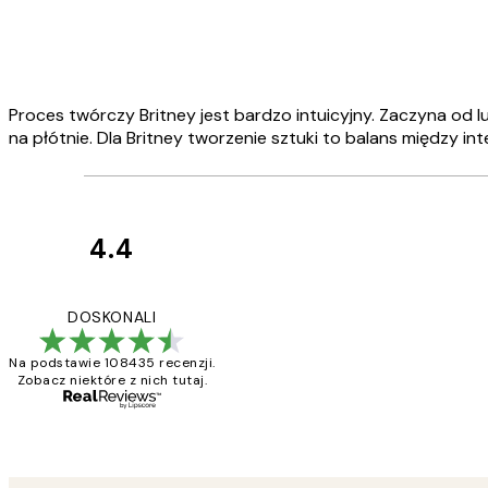
Proces twórczy Britney jest bardzo intuicyjny. Zaczyna od l
na płótnie. Dla Britney tworzenie sztuki to balans między i
4.4
Opinie
klientów
Excellent quality a
DOSKONALI
Na podstawie 108435 recenzji.
Zobacz niektóre z nich tutaj.
20 kwi
Magdalena B