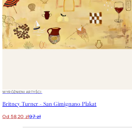
40%*
WYRÓŻNIENI ARTYŚCI
Britney Turner - San Gimignano Plakat
Od 58,20 zł
97 zł