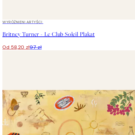
40%*
WYRÓŻNIENI ARTYŚCI
Britney Turner - Le Club Soleil Plakat
Od 58,20 zł
97 zł