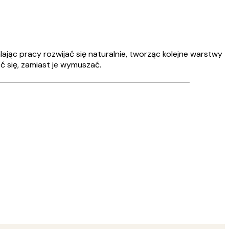
ając pracy rozwijać się naturalnie, tworząc kolejne warstwy
ć się, zamiast je wymuszać.
Zweryfikowany kupujący
Wszystko s
10 kwi
Justyna K