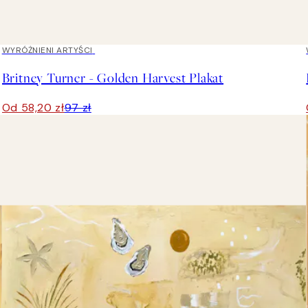
40%*
WYRÓŻNIENI ARTYŚCI
Britney Turner - Golden Harvest Plakat
Od 58,20 zł
97 zł