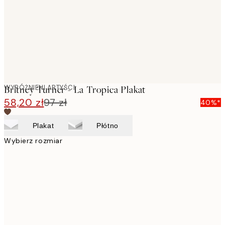
images
WYRÓŻNIENI ARTYŚCI
Britney Turner - La Tropica Plakat
58,20 zł
97 zł
40%*
Plakat
Płótno
Wybierz rozmiar