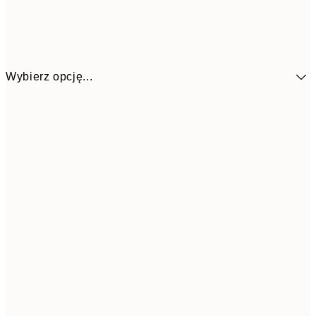
Wybierz opcję...
58,2
30x40 cm