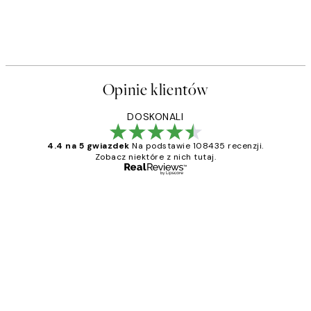
Opinie klientów
DOSKONALI
4.4 na 5 gwiazdek
Na podstawie 108435 recenzji.
Zobacz niektóre z nich tutaj.
Zweryfikowany kupujący
Opinie
klientów
Excellent quality at a nice price
20 kwi
Magdalena B