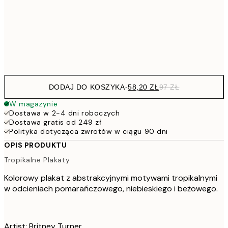
91,2
50x70 cm
15
Frame
options
DODAJ DO KOSZYKA
-
58,20 ZŁ
97 ZŁ
W magazynie
Dostawa w 2-4 dni roboczych
Dostawa gratis od 249 zł
Polityka dotycząca zwrotów w ciągu 90 dni
OPIS PRODUKTU
Tropikalne Plakaty
Kolorowy plakat z abstrakcyjnymi motywami tropikalnymi
w odcieniach pomarańczowego, niebieskiego i beżowego.
Artist: Britney Turner