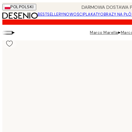
Skip
DARMOWA DOSTAWA PRZ
POL
POLSKI
to
BESTSELLERY
NOWOŚCI
PLAKATY
OBRAZY NA PŁÓ
main
content.
▸
▸
Marco Marella
Marco