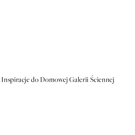
50%*
Soft Couple Plakat
Od 32,23 zł
64,45 zł
Inspiracje do Domowej Galerii Ściennej