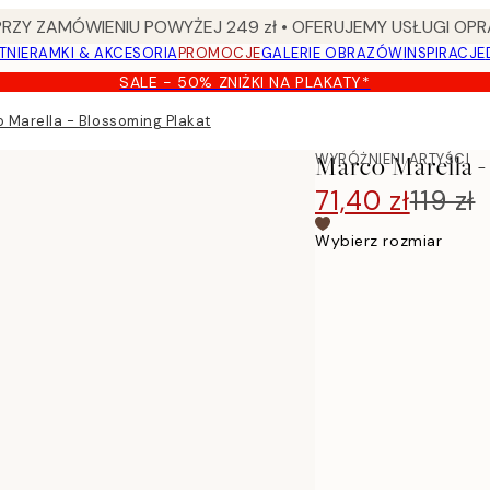
Y ZAMÓWIENIU POWYŻEJ 249 zł • OFERUJEMY USŁUGI OPR
TNIE
RAMKI & AKCESORIA
PROMOCJE
GALERIE OBRAZÓW
INSPIRACJE
SALE - 50% ZNIŻKI NA PLAKATY*
 Marella - Blossoming Plakat
WYRÓŻNIENI ARTYŚCI
Marco Marella -
71,40 zł
119 zł
Wybierz rozmiar