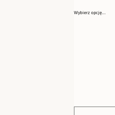
Wybierz opcję...
Frame
50x50 cm
options