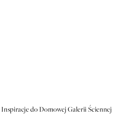
-70%
Outlet
Cat Lady Plakat
Od 19,34 zł
64,45 zł
Inspiracje do Domowej Galerii Ściennej