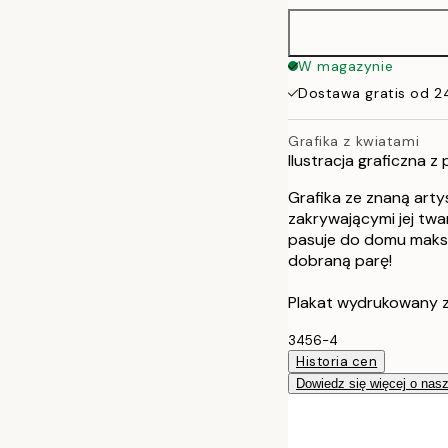
40x50 cm
W magazynie
Dostawa gratis od 2
50x70 cm
Grafika z kwiatami
70x100 cm
Ilustracja graficzna z
100x150 cm
Grafika ze znaną arty
zakrywającymi jej twa
pasuje do domu maksym
dobraną parę!
Plakat wydrukowany z
3456-4
Historia cen
Dowiedz się więcej o nas