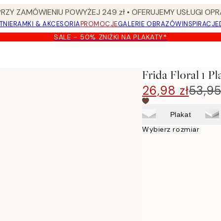
Y ZAMÓWIENIU POWYŻEJ 249 zł • OFERUJEMY USŁUGI OPR
TNIE
RAMKI & AKCESORIA
PROMOCJE
GALERIE OBRAZÓW
INSPIRACJE
SALE - 50% ZNIŻKI NA PLAKATY*
Frida Floral 1 Pl
26,98 zł
53,95
Plakat
Wybierz rozmiar