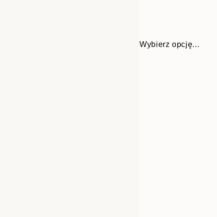
Wybierz opcję...
Frame
21x30 cm
options
30x40 cm