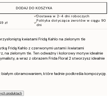
86 zł
DODAJ DO KOSZYKA
54 zł
108 zł
Dostawa w 2-4 dni roboczych
Polityka dotycząca zwrotów w ciągu 90
76 zł
49 zł
dni
152 zł
103 zł
206 zł
 przysłoniętą kwiatami Fridą Kahlo na zielonym tle
264,50 zł
stką Fridą Kahlo z czerwonymi ustami i kwiatami
529 zł
rz, na zielonym tle. Ten odważny i kolorowy motyw idealnie
alisty, a wraz z obrazem Frida Floral 2 stworzysz idealnie
 białym obramowaniem, które ładnie podkreśla kompozycję.
zych produktach