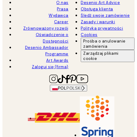
O nas
Desenio Art Advice
Prasa
Obsługa klienta
Wydawca
Śledź swoje zamówienie
Career
Zasady i warunki
Zrównoważony rozwój
Polityka prywatności
Oświadczenie o
Cookies
Dostępności
Prośba o anulowanie
zamówienia
Desenio Ambassador
Zarządzaj plikami
Programme
cookie
Art Awards
Zaloguj się (firma)
POL
POLSKI