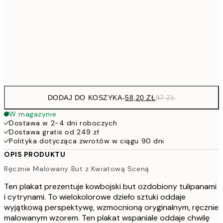
91,2
50x70 cm
15
Frame
options
DODAJ DO KOSZYKA
-
58,20 ZŁ
97 ZŁ
W magazynie
Dostawa w 2-4 dni roboczych
Dostawa gratis od 249 zł
Polityka dotycząca zwrotów w ciągu 90 dni
OPIS PRODUKTU
Ręcznie Malowany But z Kwiatową Sceną
Ten plakat prezentuje kowbojski but ozdobiony tulipanami
i cytrynami. To wielokolorowe dzieło sztuki oddaje
wyjątkową perspektywę, wzmocnioną oryginalnym, ręcznie
malowanym wzorem. Ten plakat wspaniale oddaje chwilę