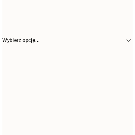
Wybierz opcję...
58,2
30x40 cm