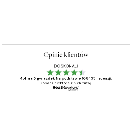
Opinie klientów
DOSKONALI
4.4 na 5 gwiazdek
Na podstawie 108435 recenzji.
Zobacz niektóre z nich tutaj.
Zweryfikowany kupujący
Opinie
klientów
Excellent quality at a nice price