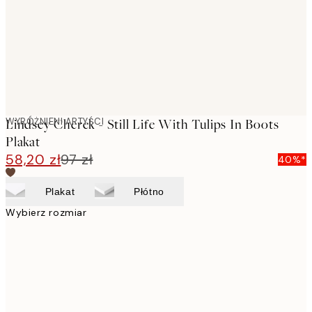
images
WYRÓŻNIENI ARTYŚCI
Lindsey Cherek - Still Life With Tulips In Boots
Plakat
58,20 zł
97 zł
40%*
Plakat
Płótno
Wybierz rozmiar