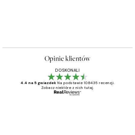
Opinie klientów
DOSKONALI
4.4 na 5 gwiazdek
Na podstawie 108435 recenzji.
Zobacz niektóre z nich tutaj.
Zweryfikowany kupujący
Opinie
klientów
Excellent quality at a nice price