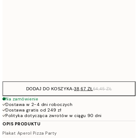
91,2
50x70 cm
15
136,8
70x100 cm
22
317,4
100x150 cm
52
Frame
options
DODAJ DO KOSZYKA
-
38,67 ZŁ
64,45 ZŁ
Na zamówienie
Dostawa w 2-4 dni roboczych
Dostawa gratis od 249 zł
Polityka dotycząca zwrotów w ciągu 90 dni
OPIS PRODUKTU
Plakat Aperol Pizza Party