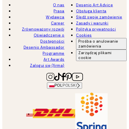
O nas
Desenio Art Advice
Prasa
Obsługa klienta
Wydawca
Śledź swoje zamówienie
Career
Zasady i warunki
Zrównoważony rozwój
Polityka prywatności
Oświadczenie o
Cookies
Dostępności
Prośba o anulowanie
zamówienia
Desenio Ambassador
Zarządzaj plikami
Programme
cookie
Art Awards
Zaloguj się (firma)
POL
POLSKI