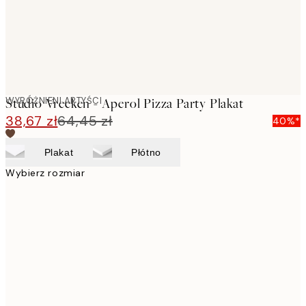
WYRÓŻNIENI ARTYŚCI
Studio Vreeken - Aperol Pizza Party Plakat
38,67 zł
64,45 zł
40%*
Plakat
Płótno
Wybierz rozmiar