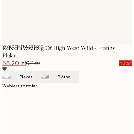
WYRÓŻNIENI ARTYŚCI
Rebecca Zwanzig Of High West Wild - Franny
Plakat
58,20 zł
97 zł
40%*
Plakat
Płótno
Wybierz rozmiar