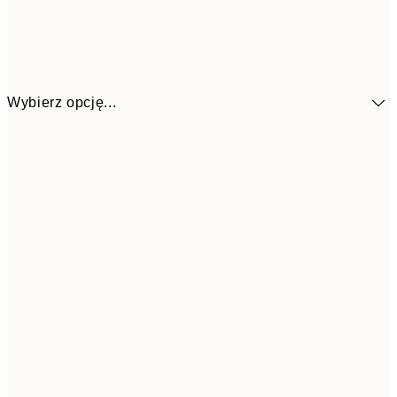
Wybierz opcję...
58,2
30x40 cm