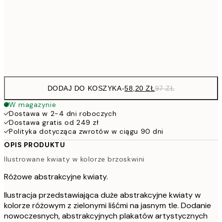
91,2
50x70 cm
15
Frame
options
DODAJ DO KOSZYKA
-
58,20 ZŁ
97 ZŁ
W magazynie
Dostawa w 2-4 dni roboczych
Dostawa gratis od 249 zł
Polityka dotycząca zwrotów w ciągu 90 dni
OPIS PRODUKTU
Ilustrowane kwiaty w kolorze brzoskwini
Różowe abstrakcyjne kwiaty.
Ilustracja przedstawiająca duże abstrakcyjne kwiaty w
kolorze różowym z zielonymi liśćmi na jasnym tle. Dodanie
nowoczesnych, abstrakcyjnych plakatów artystycznych