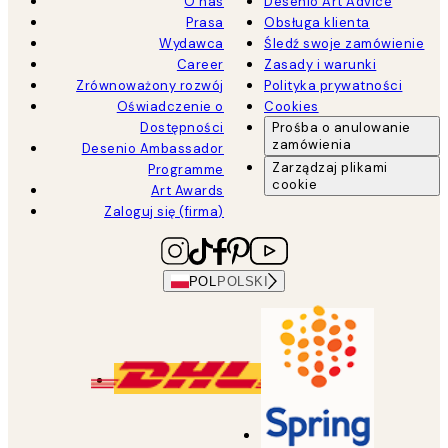
O nas
Desenio Art Advice
Prasa
Obsługa klienta
Wydawca
Śledź swoje zamówienie
Career
Zasady i warunki
Zrównoważony rozwój
Polityka prywatności
Oświadczenie o
Cookies
Dostępności
Prośba o anulowanie
zamówienia
Desenio Ambassador
Zarządzaj plikami
Programme
cookie
Art Awards
Zaloguj się (firma)
POL
POLSKI