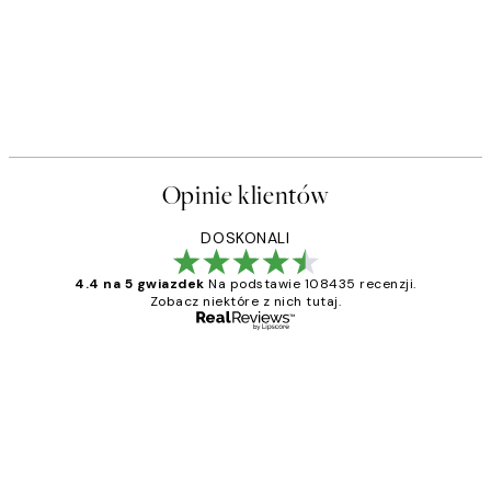
Opinie klientów
DOSKONALI
4.4 na 5 gwiazdek
Na podstawie 108435 recenzji.
Zobacz niektóre z nich tutaj.
Zweryfikowany kupujący
Opinie
klientów
Excellent quality at a nice price