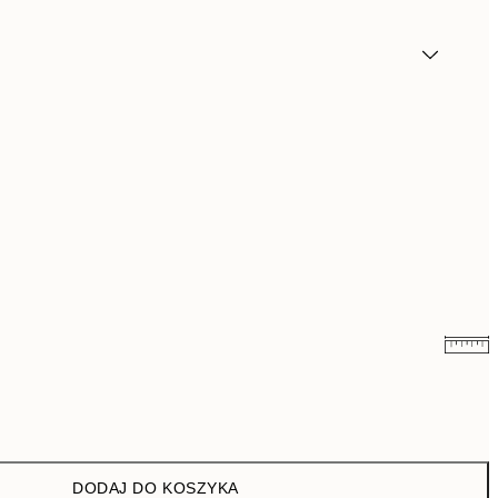
16 zł
32 zł
26,98 zł
53,95 zł
DODAJ DO KOSZYKA