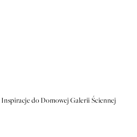
50%*
Aarhus Plakat
Od 26,98 zł
53,95 zł
Inspiracje do Domowej Galerii Ściennej