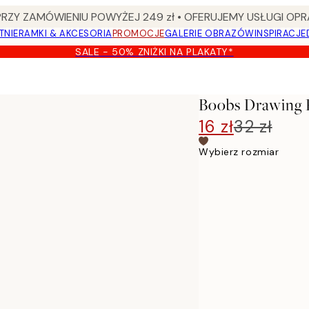
Y ZAMÓWIENIU POWYŻEJ 249 zł • OFERUJEMY USŁUGI OPR
TNIE
RAMKI & AKCESORIA
PROMOCJE
GALERIE OBRAZÓW
INSPIRACJE
SALE - 50% ZNIŻKI NA PLAKATY*
Boobs Drawing 
16 zł
32 zł
Wybierz rozmiar