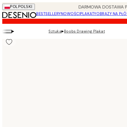
Skip
DARMOWA DOSTAWA PRZ
POL
POLSKI
to
BESTSELLERY
NOWOŚCI
PLAKATY
OBRAZY NA PŁÓ
main
content.
▸
▸
Sztuka
Boobs Drawing Plakat