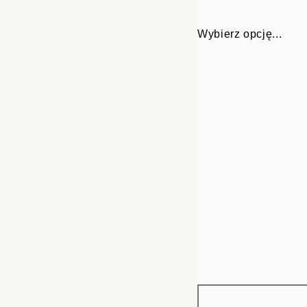
Wybierz opcję...
Frame
13x18 cm
options
21x30 cm