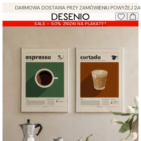
Skip
to
main
SALE - 50% ZNIŻKI NA PLAKATY*
content.