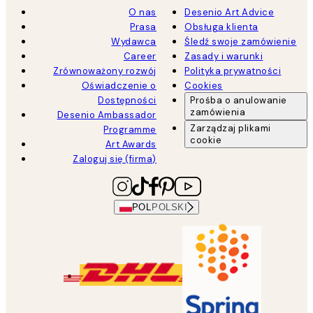
O nas
Desenio Art Advice
Prasa
Obsługa klienta
Wydawca
Śledź swoje zamówienie
Career
Zasady i warunki
Zrównoważony rozwój
Polityka prywatności
Oświadczenie o
Cookies
Dostępności
Prośba o anulowanie
zamówienia
Desenio Ambassador
Zarządzaj plikami
Programme
cookie
Art Awards
Zaloguj się (firma)
POL
POLSKI