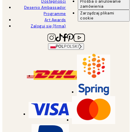
Dostępności
Prośba o anulowanie
zamówienia
Desenio Ambassador
Zarządzaj plikami
Programme
cookie
Art Awards
Zaloguj się (firma)
POL
POLSKI