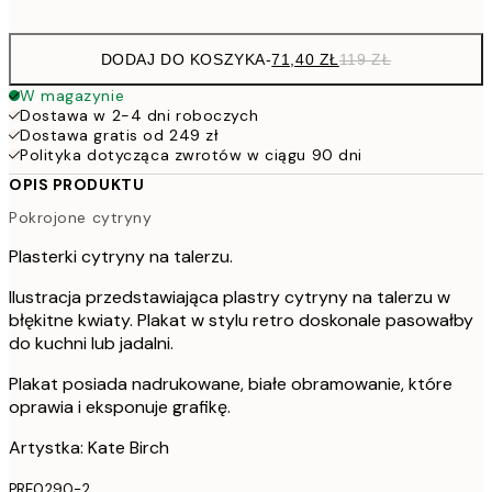
options
DODAJ DO KOSZYKA
-
71,40 ZŁ
119 ZŁ
W magazynie
Dostawa w 2-4 dni roboczych
Dostawa gratis od 249 zł
Polityka dotycząca zwrotów w ciągu 90 dni
OPIS PRODUKTU
Pokrojone cytryny
Plasterki cytryny na talerzu.
Ilustracja przedstawiająca plastry cytryny na talerzu w
błękitne kwiaty. Plakat w stylu retro doskonale pasowałby
do kuchni lub jadalni.
Plakat posiada nadrukowane, białe obramowanie, które
oprawia i eksponuje grafikę.
Artystka: Kate Birch
PRE0290-2