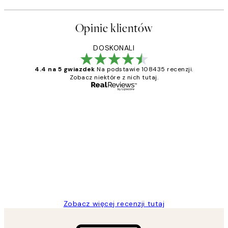
Opinie klientów
DOSKONALI
4.4 na 5 gwiazdek
Na podstawie 108435 recenzji.
Zobacz niektóre z nich tutaj.
Zweryfikowany kupujący
Opinie
klientów
Excellent quality at a nice price
20 kwi
Magdalena B
Zobacz więcej recenzji tutaj