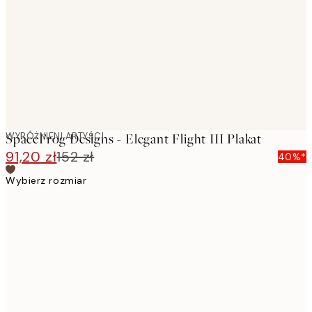
images
WYRÓŻNIENI ARTYŚCI
SpaceFrog Designs - Elegant Flight III Plakat
91,20 zł
152 zł
40%*
Wybierz rozmiar