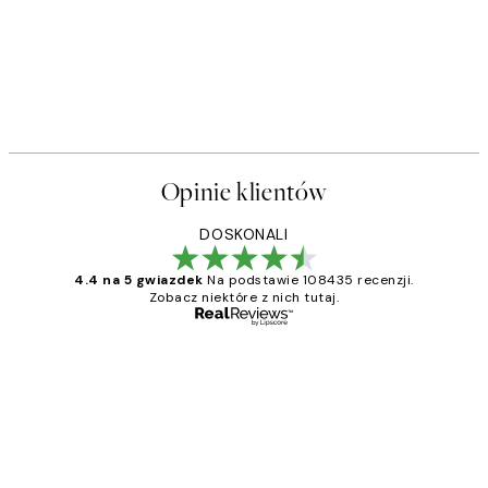
Opinie klientów
DOSKONALI
4.4 na 5 gwiazdek
Na podstawie 108435 recenzji.
Zobacz niektóre z nich tutaj.
Zweryfikowany kupujący
Opinie
klientów
Excellent quality at a nice price