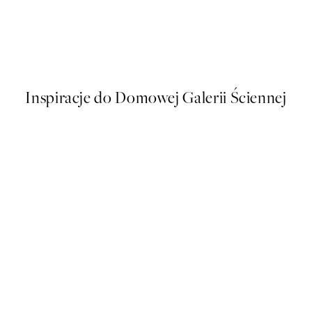
50%*
Vintage Sea Turtle Plakat
Od 16 zł
32 zł
Inspiracje do Domowej Galerii Ściennej