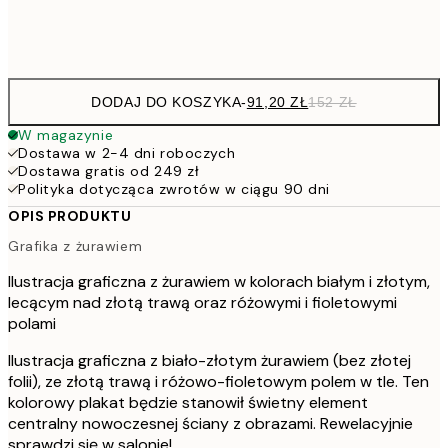
Frame
options
DODAJ DO KOSZYKA
-
91,20 ZŁ
152 ZŁ
W magazynie
Dostawa w 2-4 dni roboczych
Dostawa gratis od 249 zł
Polityka dotycząca zwrotów w ciągu 90 dni
OPIS PRODUKTU
Grafika z żurawiem
Ilustracja graficzna z żurawiem w kolorach białym i złotym,
lecącym nad złotą trawą oraz różowymi i fioletowymi
polami
Ilustracja graficzna z biało-złotym żurawiem (bez złotej
folii), ze złotą trawą i różowo-fioletowym polem w tle. Ten
kolorowy plakat będzie stanowił świetny element
centralny nowoczesnej ściany z obrazami. Rewelacyjnie
sprawdzi się w salonie!