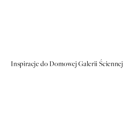
50%*
Plakatów
Traces of Light No2 Plakat
Od 32,23 zł
64,45 zł
Inspiracje do Domowej Galerii Ściennej