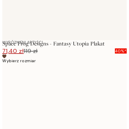
WYRÓŻNIENI ARTYŚCI
Space Frog Designs - Fantasy Utopia Plakat
71,40 zł
119 zł
40%*
Wybierz rozmiar