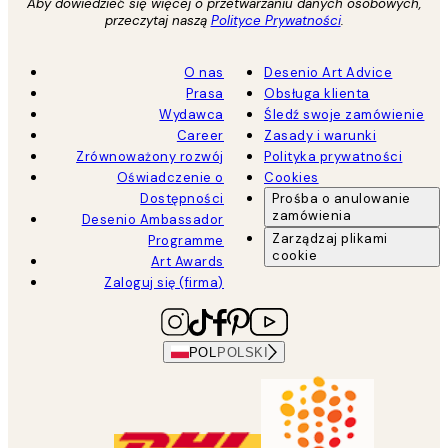
Aby dowiedzieć się więcej o przetwarzaniu danych osobowych,
przeczytaj naszą
Polityce Prywatności
.
O nas
Desenio Art Advice
Prasa
Obsługa klienta
Wydawca
Śledź swoje zamówienie
Career
Zasady i warunki
Zrównoważony rozwój
Polityka prywatności
Oświadczenie o
Cookies
Dostępności
Prośba o anulowanie
zamówienia
Desenio Ambassador
Zarządzaj plikami
Programme
cookie
Art Awards
Zaloguj się (firma)
POL
POLSKI