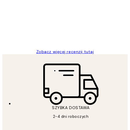
klientów
Excellent quality at a nice price
20 kwi
Magdalena B
Zobacz więcej recenzji tutaj
SZYBKA DOSTAWA
2-4 dni roboczych