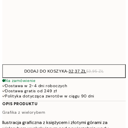
53,
51,6
30x40 cm
91,2
50x70 cm
15
Frame
options
DODAJ DO KOSZYKA
-
32,37 ZŁ
53,95 ZŁ
Na zamówienie
Dostawa w 2-4 dni roboczych
Dostawa gratis od 249 zł
Polityka dotycząca zwrotów w ciągu 90 dni
OPIS PRODUKTU
Grafika z wielorybem
Ilustracja graficzna z księżycem i złotymi górami za