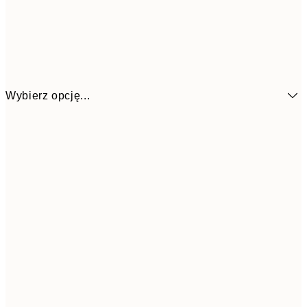
Wybierz opcję...
32,3
21x30 cm