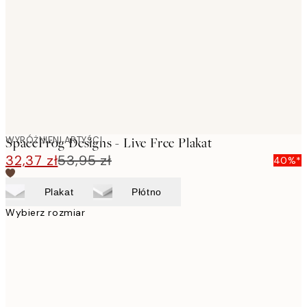
images
WYRÓŻNIENI ARTYŚCI
SpaceFrog Designs - Live Free Plakat
32,37 zł
53,95 zł
40%*
Plakat
Płótno
Wybierz rozmiar