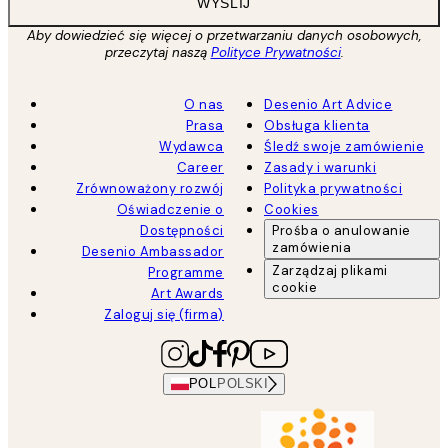
WYŚLIJ
Aby dowiedzieć się więcej o przetwarzaniu danych osobowych,
przeczytaj naszą
Polityce Prywatności
.
O nas
Desenio Art Advice
Prasa
Obsługa klienta
Wydawca
Śledź swoje zamówienie
Career
Zasady i warunki
Zrównoważony rozwój
Polityka prywatności
Oświadczenie o
Cookies
Dostępności
Prośba o anulowanie
zamówienia
Desenio Ambassador
Zarządzaj plikami
Programme
cookie
Art Awards
Zaloguj się (firma)
POL
POLSKI