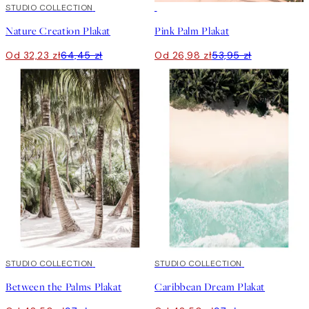
50%*
STUDIO COLLECTION
50%*
Nature Creation Plakat
Pink Palm Plakat
Od 32,23 zł
64,45 zł
Od 26,98 zł
53,95 zł
50%*
STUDIO COLLECTION
50%*
STUDIO COLLECTION
Between the Palms Plakat
Caribbean Dream Plakat