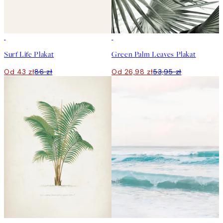
50%*
50%*
Surf Life Plakat
Green Palm Leaves Plakat
Od 43 zł
86 zł
Od 26,98 zł
53,95 zł
50%*
50%*