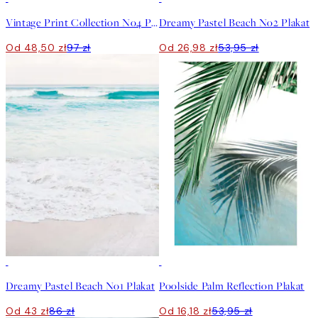
Vintage Print Collection No4 Plakat
Dreamy Pastel Beach No2 Plakat
Od 48,50 zł
97 zł
Od 26,98 zł
53,95 zł
50%*
-70%
Outlet
Dreamy Pastel Beach No1 Plakat
Poolside Palm Reflection Plakat
Od 43 zł
86 zł
Od 16,18 zł
53,95 zł