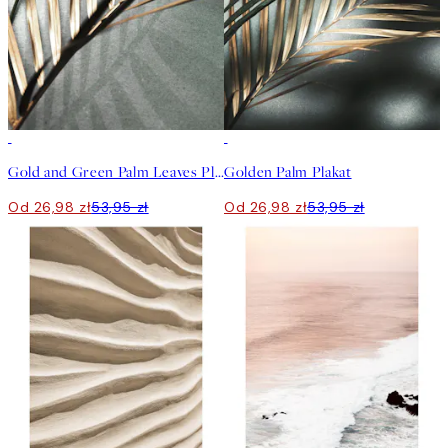
50%*
50%*
Gold and Green Palm Leaves Plakat
Golden Palm Plakat
Od 26,98 zł
53,95 zł
Od 26,98 zł
53,95 zł