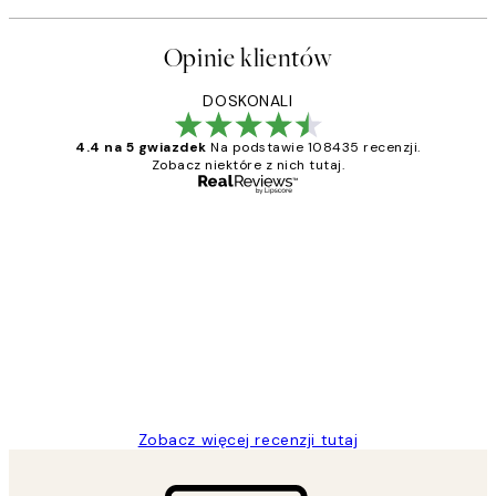
Opinie klientów
DOSKONALI
4.4 na 5 gwiazdek
Na podstawie 108435 recenzji.
Zobacz niektóre z nich tutaj.
Zweryfikowany kupujący
Opinie
klientów
Excellent quality at a nice price
20 kwi
Magdalena B
Zobacz więcej recenzji tutaj