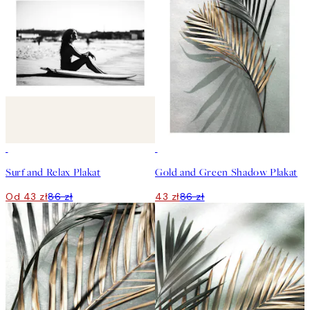
50%*
50%*
Surf and Relax Plakat
Gold and Green Shadow Plakat
Od 43 zł
86 zł
43 zł
86 zł