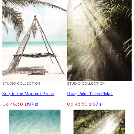
50%*
STUDIO COLLECTION
50%*
STUDIO COLLECTION
Stay in the Moment Plakat
Hazy Palm Trees Plakat
Od 48,50 zł
97 zł
Od 48,50 zł
97 zł