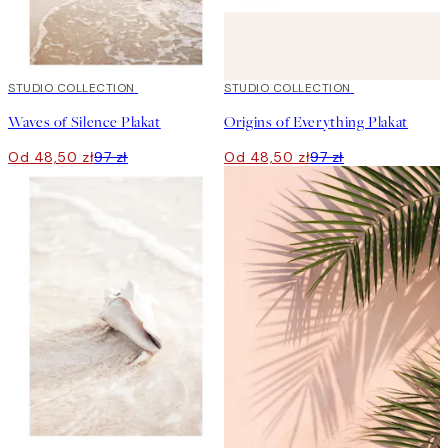
50%*
STUDIO COLLECTION
50%*
STUDIO COLLECTION
Waves of Silence Plakat
Origins of Everything Plakat
Od 48,50 zł
97 zł
Od 48,50 zł
97 zł