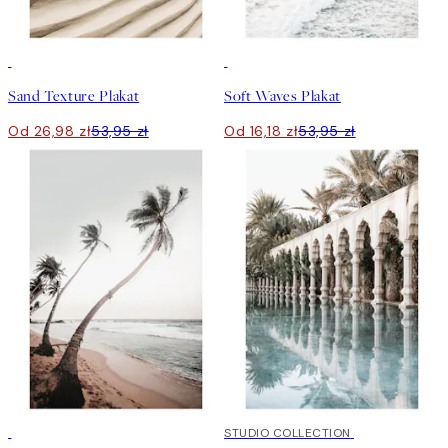
50%*
-70%
Outlet
Sand Texture Plakat
Soft Waves Plakat
Od 26,98 zł
53,95 zł
Od 16,18 zł
53,95 zł
-70%
Outlet
50%*
STUDIO COLLECTION