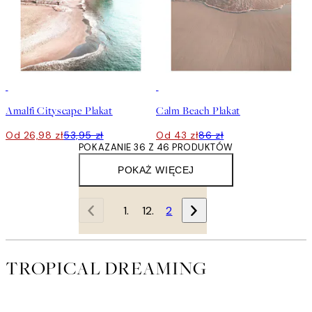
50%*
50%*
Amalfi Cityscape Plakat
Calm Beach Plakat
Od 26,98 zł
53,95 zł
Od 43 zł
86 zł
POKAZANIE 36 Z 46 PRODUKTÓW
POKAŻ WIĘCEJ
1
2
TROPICAL DREAMING