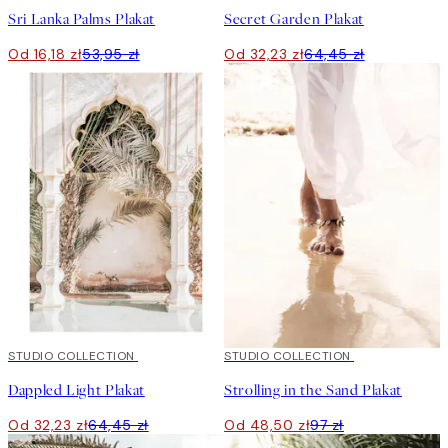
Sri Lanka Palms Plakat
Secret Garden Plakat
Od 16,18 zł
53,95 zł
Od 32,23 zł
64,45 zł
50%*
STUDIO COLLECTION
50%*
STUDIO COLLECTION
Dappled Light Plakat
Strolling in the Sand Plakat
Od 32,23 zł
64,45 zł
Od 48,50 zł
97 zł