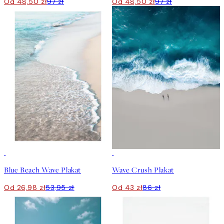
Od 48,50 zł
97 zł
Od 48,50 zł
97 zł
50%*
50%*
Blue Beach Wave Plakat
Wave Crush Plakat
Od 26,98 zł
53,95 zł
Od 43 zł
86 zł