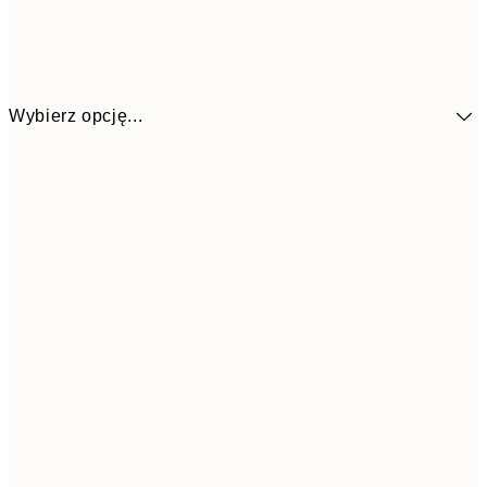
Wybierz opcję...
48,5
30x40 cm