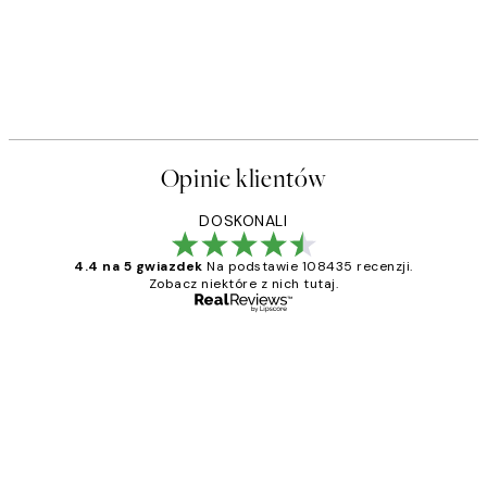
Opinie klientów
DOSKONALI
4.4 na 5 gwiazdek
Na podstawie 108435 recenzji.
Zobacz niektóre z nich tutaj.
Zweryfikowany kupujący
Opinie
klientów
Excellent quality at a nice price
20 kwi