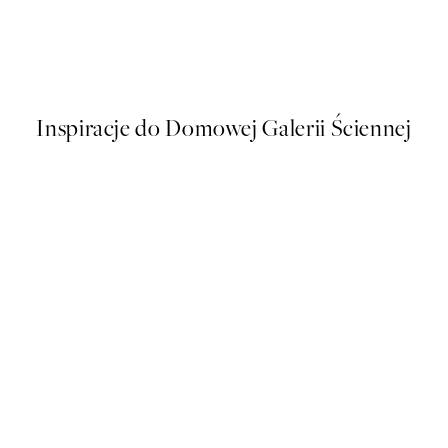
Ocean Palm Plakat
Od 26,98 zł
53,95 zł
Inspiracje do Domowej Galerii Ściennej