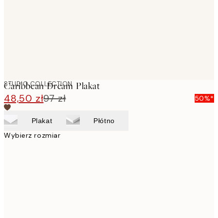
STUDIO COLLECTION
Caribbean Dream Plakat
48,50 zł
97 zł
50%*
Plakat
Płótno
Wybierz rozmiar