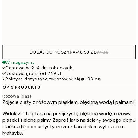
7
50x70 cm
15
Frame
options
DODAJ DO KOSZYKA
-
48,50 ZŁ
97 ZŁ
W magazynie
Dostawa w 2-4 dni roboczych
Dostawa gratis od 249 zł
Polityka dotycząca zwrotów w ciągu 90 dni
OPIS PRODUKTU
Różowa plaża
Zdjęcie plaży z różowym piaskiem, błękitną wodą i palmami
Widok z lotu ptaka na przejrzystą błękitną wodę, różowy
piasek i zielone palmy. Zaproś lato na ściany swojego domu
dzięki zdjęciom artystycznym z karaibskim wybrzeżem
Meksyku.