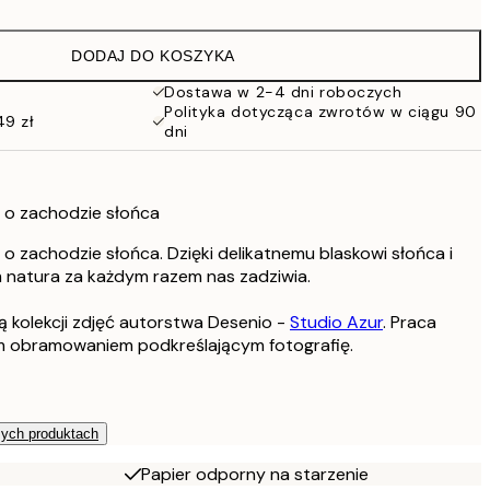
59,50 zł
119 zł
DODAJ DO KOSZYKA
76 zł
152 zł
Dostawa w 2-4 dni roboczych
Polityka dotycząca zwrotów w ciągu 90
114 zł
49 zł
dni
228 zł
264,50 zł
529 zł
y o zachodzie słońca
 o zachodzie słońca. Dzięki delikatnemu blaskowi słońca i
natura za każdym razem nas zadziwia.
ią kolekcji zdjęć autorstwa Desenio -
Studio Azur
. Praca
m obramowaniem podkreślającym fotografię.
zych produktach
Papier odporny na starzenie