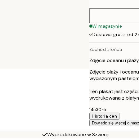
40x50 cm
50x70 cm
W magazynie
Dostawa gratis od 2
70x100 cm
Zachód słońca
100x150 cm
Zdjęcie oceanu i plaż
Zdjęcie plaży i oceanu
wyciszonym pastelom 
Ten plakat jest częśc
wydrukowana z biały
14530-5
Historia cen
Dowiedz się więcej o nas
Wyprodukowane w Szwecji