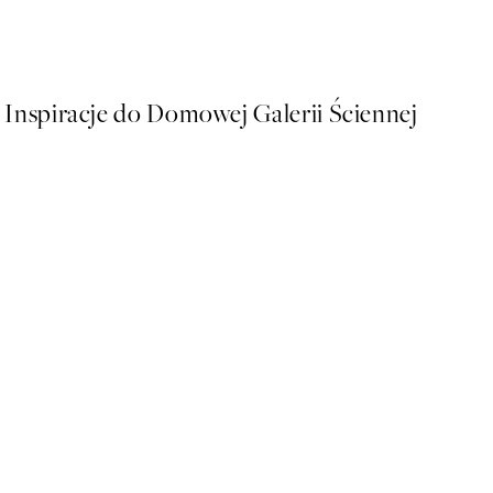
Od 26,98 zł
53,95 zł
Inspiracje do Domowej Galerii Ściennej