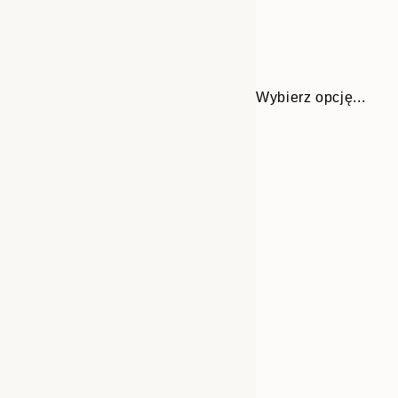
Wybierz opcję...
Frame
30x40 cm
options