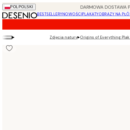
Skip
DARMOWA DOSTAWA PRZ
POL
POLSKI
to
BESTSELLERY
NOWOŚCI
PLAKATY
OBRAZY NA PŁÓ
main
content.
▸
▸
Zdjęcia natury
Origins of Everything Plak