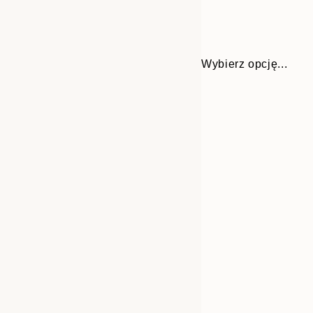
Wybierz opcję...
Frame
21x30 cm
options
30x40 cm