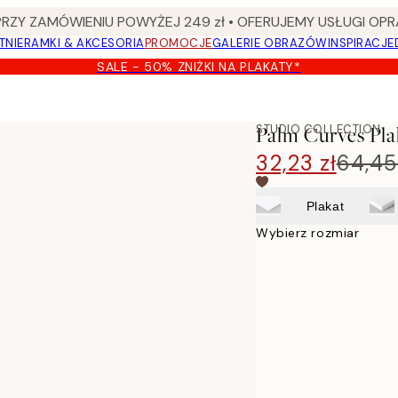
Y ZAMÓWIENIU POWYŻEJ 249 zł • OFERUJEMY USŁUGI OPR
TNIE
RAMKI & AKCESORIA
PROMOCJE
GALERIE OBRAZÓW
INSPIRACJE
SALE - 50% ZNIŻKI NA PLAKATY*
STUDIO COLLECTION
Palm Curves Pla
32,23 zł
64,45
Plakat
Wybierz rozmiar