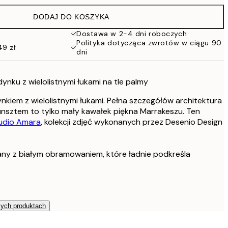
97 zł
DODAJ DO KOSZYKA
76 zł
152 zł
Dostawa w 2-4 dni roboczych
Polityka dotycząca zwrotów w ciągu 90
49 zł
dni
nku z wielolistnymi łukami na tle palmy
nkiem z wielolistnymi łukami. Pełna szczegółów architektura
unsztem to tylko mały kawałek piękna Marrakeszu. Ten
udio Amara
, kolekcji zdjęć wykonanych przez Desenio Design
any z białym obramowaniem, które ładnie podkreśla
zych produktach