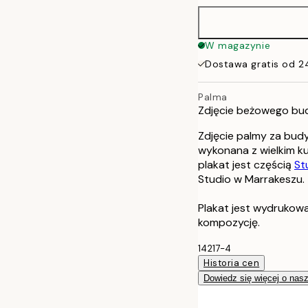
50x70 cm
W magazynie
Dostawa gratis od 2
Palma
Zdjęcie beżowego budy
Zdjęcie palmy za budy
wykonana z wielkim k
plakat jest częścią
St
Studio w Marrakeszu.
Plakat jest wydrukow
kompozycję.
14217-4
Historia cen
Dowiedz się więcej o nas