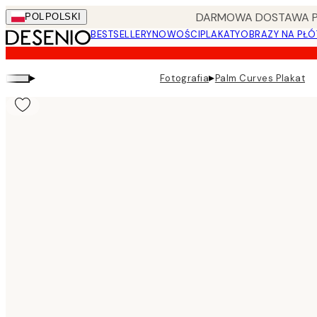
Skip
DARMOWA DOSTAWA PRZ
POL
POLSKI
to
BESTSELLERY
NOWOŚCI
PLAKATY
OBRAZY NA PŁÓ
main
content.
▸
▸
Fotografia
Palm Curves Plakat