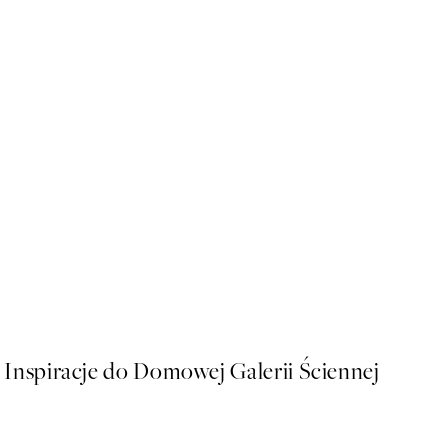
50%*
Paris Voyage Plakat
Od 26,98 zł
53,95 zł
Inspiracje do Domowej Galerii Ściennej