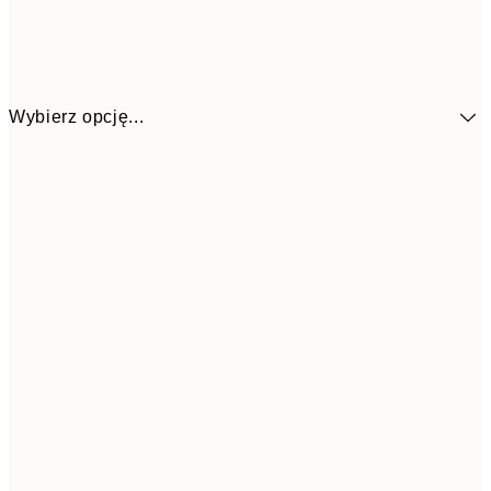
Wybierz opcję...
4
30x40 cm