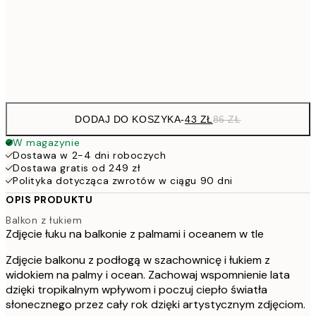
7
50x70 cm
15
Frame
options
DODAJ DO KOSZYKA
-
43 ZŁ
86 ZŁ
W magazynie
Dostawa w 2-4 dni roboczych
Dostawa gratis od 249 zł
Polityka dotycząca zwrotów w ciągu 90 dni
OPIS PRODUKTU
Balkon z łukiem
Zdjęcie łuku na balkonie z palmami i oceanem w tle
Zdjęcie balkonu z podłogą w szachownicę i łukiem z
widokiem na palmy i ocean. Zachowaj wspomnienie lata
dzięki tropikalnym wpływom i poczuj ciepło światła
słonecznego przez cały rok dzięki artystycznym zdjęciom.