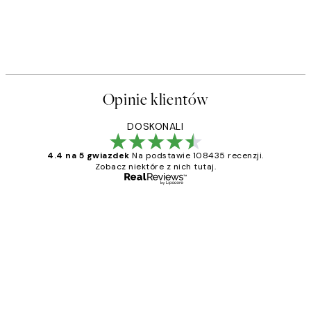
Opinie klientów
DOSKONALI
4.4 na 5 gwiazdek
Na podstawie 108435 recenzji.
Zobacz niektóre z nich tutaj.
Zweryfikowany kupujący
Opinie
klientów
Excellent quality at a nice price
20 kwi
Magdalena B