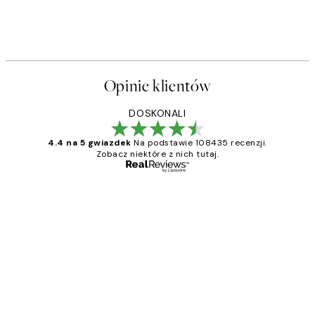
Opinie klientów
DOSKONALI
4.4 na 5 gwiazdek
Na podstawie 108435 recenzji.
Zobacz niektóre z nich tutaj.
Zweryfikowany kupujący
Opinie
klientów
Excellent quality at a nice price
20 kwi
Magdalena B