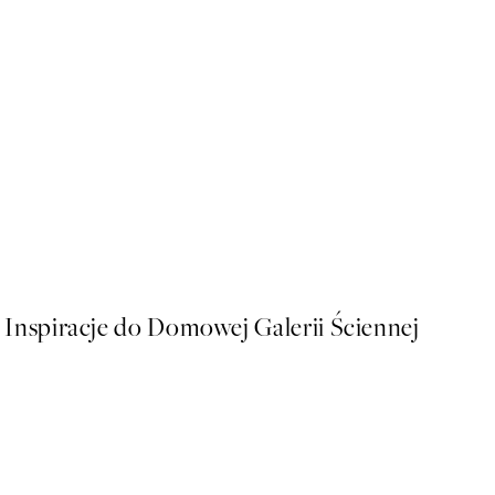
50%*
Boris Draschoff / Kubistika 
Od 43 zł
86 zł
Inspiracje do Domowej Galerii Ściennej