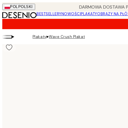
Skip
DARMOWA DOSTAWA PRZ
POL
POLSKI
to
BESTSELLERY
NOWOŚCI
PLAKATY
OBRAZY NA PŁÓ
main
content.
▸
▸
Plakaty
Wave Crush Plakat