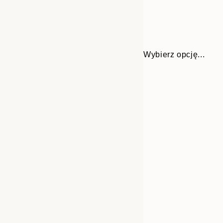
Wybierz opcję...
Frame
30x40 cm
options