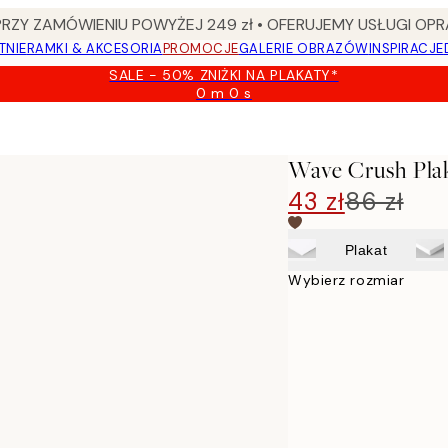
Y ZAMÓWIENIU POWYŻEJ 249 zł • OFERUJEMY USŁUGI OPR
TNIE
RAMKI & AKCESORIA
PROMOCJE
GALERIE OBRAZÓW
INSPIRACJE
SALE - 50% ZNIŻKI NA PLAKATY*
0 m
0 s
Ważny
do:
2026-
08-
Wave Crush Pla
09
43 zł
86 zł
Plakat
Wybierz rozmiar