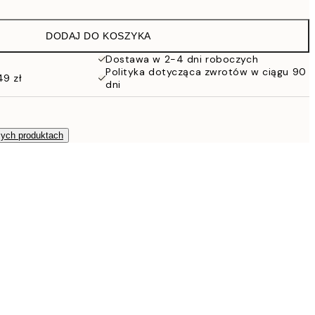
76 zł
152 zł
DODAJ DO KOSZYKA
Dostawa w 2-4 dni roboczych
Polityka dotycząca zwrotów w ciągu 90
49 zł
dni
zych produktach