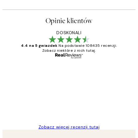
Opinie klientów
DOSKONALI
4.4 na 5 gwiazdek
Na podstawie 108435 recenzji.
Zobacz niektóre z nich tutaj.
Zweryfikowany kupujący
Opinie
klientów
Excellent quality at a nice price
20 kwi
Magdalena B
Zobacz więcej recenzji tutaj