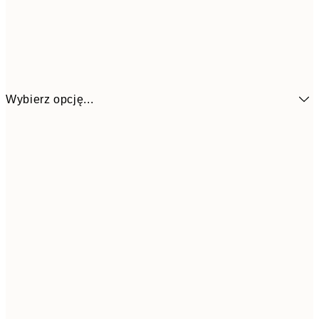
Wybierz opcję...
26,9
21x30 cm