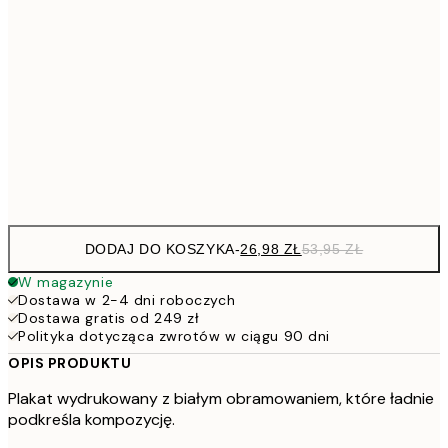
53,
4
30x40 cm
7
50x70 cm
15
Frame
options
DODAJ DO KOSZYKA
-
26,98 ZŁ
53,95 ZŁ
W magazynie
Dostawa w 2-4 dni roboczych
Dostawa gratis od 249 zł
Polityka dotycząca zwrotów w ciągu 90 dni
OPIS PRODUKTU
Plakat wydrukowany z białym obramowaniem, które ładnie
podkreśla kompozycję.