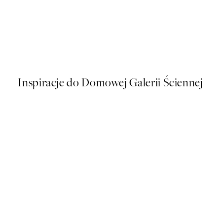
50%*
Seascape in Aquarelle Plakat
Od 48,50 zł
97 zł
Inspiracje do Domowej Galerii Ściennej