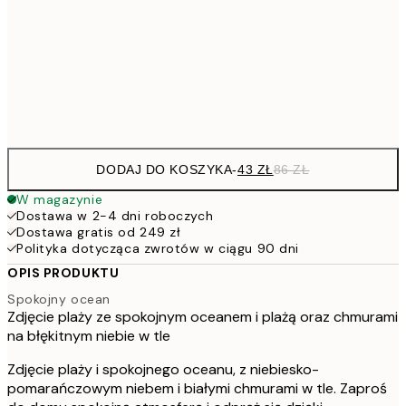
7
50x70 cm
15
Frame
options
DODAJ DO KOSZYKA
-
43 ZŁ
86 ZŁ
W magazynie
Dostawa w 2-4 dni roboczych
Dostawa gratis od 249 zł
Polityka dotycząca zwrotów w ciągu 90 dni
OPIS PRODUKTU
Spokojny ocean
Zdjęcie plaży ze spokojnym oceanem i plażą oraz chmurami
na błękitnym niebie w tle
Zdjęcie plaży i spokojnego oceanu, z niebiesko-
pomarańczowym niebem i białymi chmurami w tle. Zaproś