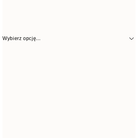
Wybierz opcję...
4
30x40 cm