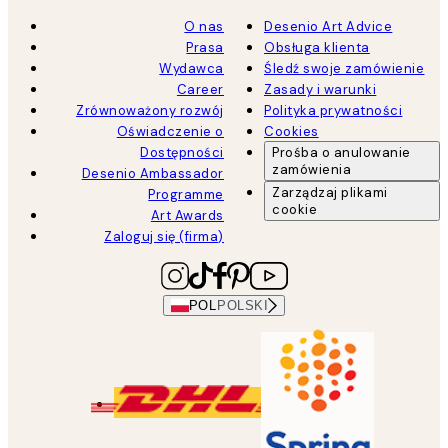
O nas
Desenio Art Advice
Prasa
Obsługa klienta
Wydawca
Śledź swoje zamówienie
Career
Zasady i warunki
Zrównoważony rozwój
Polityka prywatności
Oświadczenie o
Cookies
Dostępności
Prośba o anulowanie
zamówienia
Desenio Ambassador
Zarządzaj plikami
Programme
cookie
Art Awards
Zaloguj się (firma)
POL
POLSKI