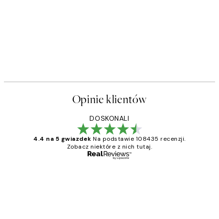
Opinie klientów
DOSKONALI
4.4 na 5 gwiazdek
Na podstawie 108435 recenzji.
Zobacz niektóre z nich tutaj.
Zweryfikowany kupujący
Opinie
klientów
Excellent quality at a nice price