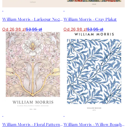
50%*
50%*
William Morris - Larkspur No2 Plakat
William Morris - Cray Plakat
Od 26,98 zł
53,95 zł
Od 26,98 zł
53,95 zł
50%*
50%*
William Morris - Floral Pattern Plakat
William Morris - Willow Bough No2 Plakat