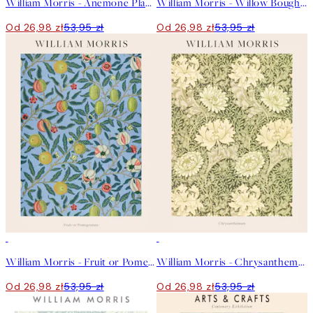
William Morris - Anemone Plakat
William Morris - Willow Bough Plakat
Od 26,98 zł
53,95 zł
Od 26,98 zł
53,95 zł
50%*
50%*
William Morris - Fruit or Pomegranate Plakat
William Morris - Chrysanthemum Plakat
Od 26,98 zł
53,95 zł
Od 26,98 zł
53,95 zł