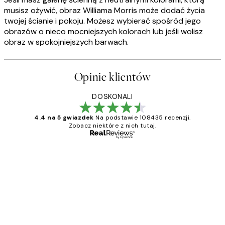
musisz ożywić, obraz Williama Morris może dodać życia
twojej ścianie i pokoju. Możesz wybierać spośród jego
obrazów o nieco mocniejszych kolorach lub jeśli wolisz
obraz w spokojniejszych barwach.
Opinie klientów
DOSKONALI
4.4 na 5 gwiazdek
Na podstawie 108435 recenzji.
Zobacz niektóre z nich tutaj.
Zweryfikowany kupujący
Opinie
klientów
Excellent quality at a nice price
20 kwi