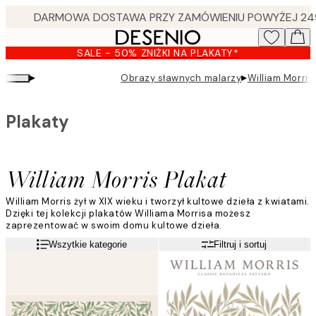
Skip
to
main
SALE - 50% ZNIŻKI NA PLAKATY*
content.
▸
▸
Obrazy sławnych malarzy
William Morris
Plakaty
William Morris Plakat
William Morris żył w XIX wieku i tworzył kultowe dzieła z kwiatami.
Dzięki tej kolekcji plakatów Williama Morrisa możesz
zaprezentować w swoim domu kultowe dzieła.
Czytaj więcej
Wszytkie kategorie
Filtruj i sortuj