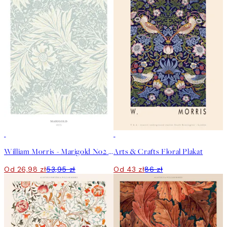
50%*
50%*
William Morris - Marigold No2 Plakat
Arts & Crafts Floral Plakat
Od 26,98 zł
53,95 zł
Od 43 zł
86 zł