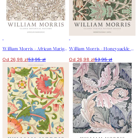
50%*
50%*
William Morris - African Marigold Plakat
William Morris - Honeysuckle Plakat
Od 26,98 zł
53,95 zł
Od 26,98 zł
53,95 zł