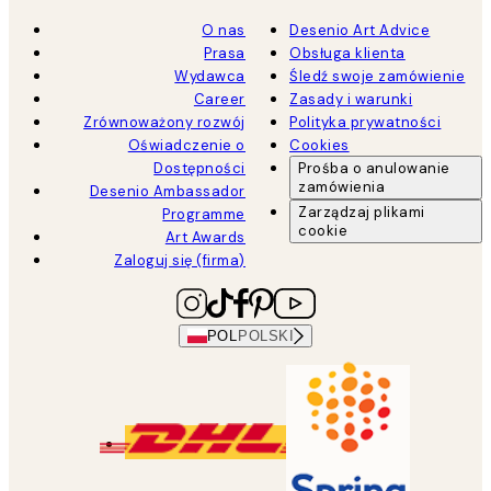
O nas
Desenio Art Advice
Prasa
Obsługa klienta
Wydawca
Śledź swoje zamówienie
Career
Zasady i warunki
Zrównoważony rozwój
Polityka prywatności
Oświadczenie o
Cookies
Dostępności
Prośba o anulowanie
zamówienia
Desenio Ambassador
Zarządzaj plikami
Programme
cookie
Art Awards
Zaloguj się (firma)
POL
POLSKI