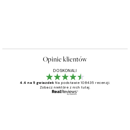
Opinie klientów
DOSKONALI
4.4 na 5 gwiazdek
Na podstawie 108435 recenzji.
Zobacz niektóre z nich tutaj.
Zweryfikowany kupujący
Opinie
klientów
Excellent quality at a nice price