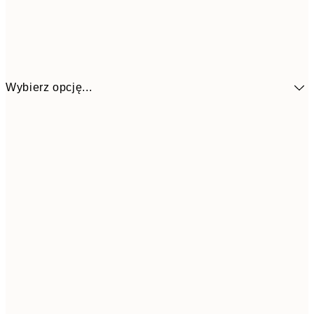
Wybierz opcję...
4
30x40 cm