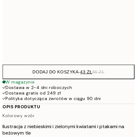
7
50x70 cm
15
264,5
100x150 cm
52
Frame
options
DODAJ DO KOSZYKA
-
43 ZŁ
86 ZŁ
W magazynie
Dostawa w 2-4 dni roboczych
Dostawa gratis od 249 zł
Polityka dotycząca zwrotów w ciągu 90 dni
OPIS PRODUKTU
Kolorowy wzór
Ilustracja z niebieskimi i zielonymi kwiatami i ptakami na
beżowym tle