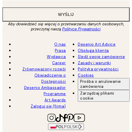
WYŚLIJ
Aby dowiedzieć się więcej o przetwarzaniu danych osobowych,
przeczytaj naszą
Polityce Prywatności
.
O nas
Desenio Art Advice
Prasa
Obsługa klienta
Wydawca
Śledź swoje zamówienie
Career
Zasady i warunki
Zrównoważony rozwój
Polityka prywatności
Oświadczenie o
Cookies
Dostępności
Prośba o anulowanie
zamówienia
Desenio Ambassador
Zarządzaj plikami
Programme
cookie
Art Awards
Zaloguj się (firma)
POL
POLSKI