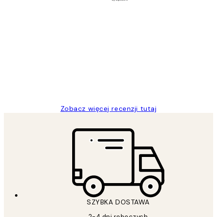
Zweryfikowany kupujący
Opinie
klientów
Excellent quality at a nice price
20 kwi
Magdalena B
Zobacz więcej recenzji tutaj
SZYBKA DOSTAWA
2-4 dni roboczych