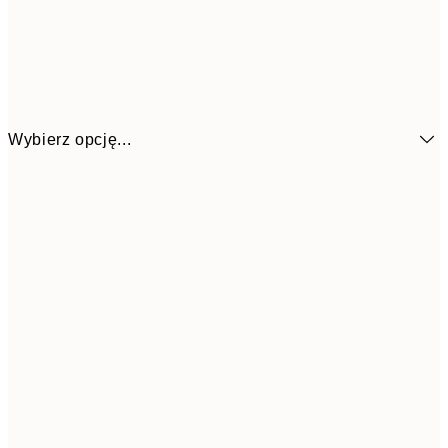
Wybierz opcję...
32,2
21x30 cm