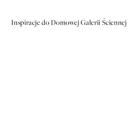
Od 26,98 zł
53,95 zł
Inspiracje do Domowej Galerii Ściennej