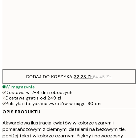
64,
48,5
30x40 cm
7
50x70 cm
15
Frame
options
DODAJ DO KOSZYKA
-
32,23 ZŁ
64,45 ZŁ
W magazynie
Dostawa w 2-4 dni roboczych
Dostawa gratis od 249 zł
Polityka dotycząca zwrotów w ciągu 90 dni
OPIS PRODUKTU
Akwarelowa ilustracja kwiatów w kolorze szarym i
pomarańczowym z ciemnymi detalami na beżowym tle,
poniżej tekst w kolorze czarnym. Piękny i nowoczesny