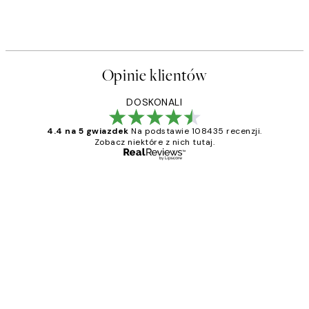
Opinie klientów
DOSKONALI
4.4 na 5 gwiazdek
Na podstawie 108435 recenzji.
Zobacz niektóre z nich tutaj.
Zweryfikowany kupujący
Opinie
klientów
Excellent quality at a nice price
20 kwi
Magdalena B