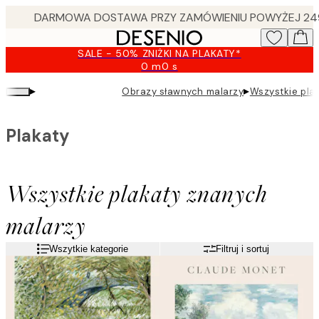
Skip
to
main
SALE - 50% ZNIŻKI NA PLAKATY*
content.
0 m
0 s
Ważny
do:
▸
▸
Obrazy sławnych malarzy
Wszystkie pla
2026-
08-
10
Plakaty
Wszystkie plakaty znanych
malarzy
Wszytkie kategorie
Filtruj i sortuj