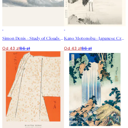
50%*
50%*
Simon Denis - Study of Clouds with a Sunset near Rome Plakat
Kano Motonobu - Japanese Crane Plakat
Od 43 zł
86 zł
Od 43 zł
86 zł