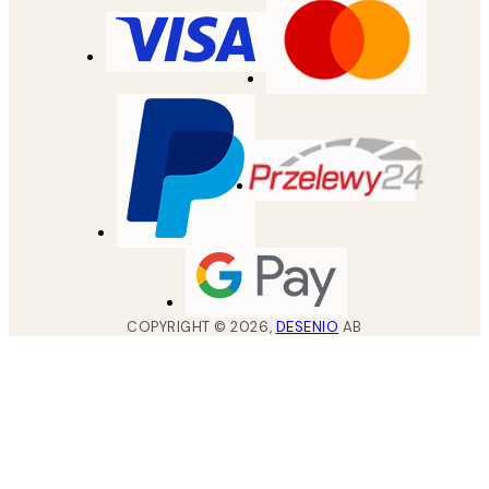
COPYRIGHT ©
2026
,
DESENIO
AB