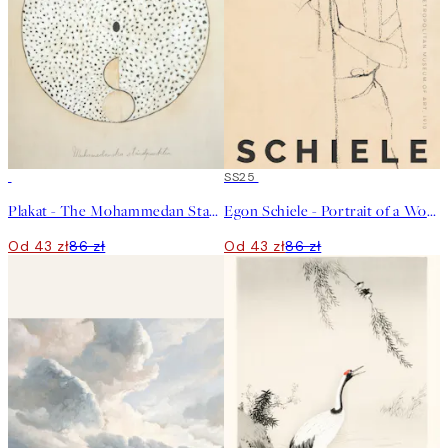
50%*
50%*
SS25
Plakat - The Mohammedan Standpoint by Hilma af Klint
Egon Schiele - Portrait of a Woman Plakat
Od 43 zł
86 zł
Od 43 zł
86 zł