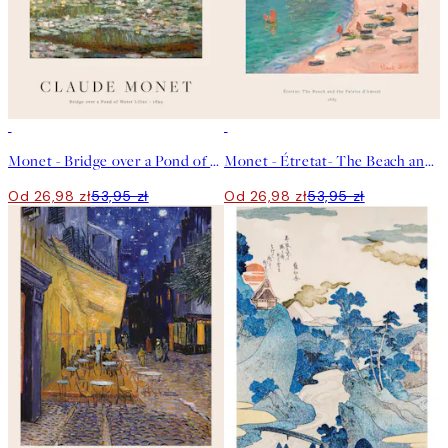
50%*
50%*
Monet - Bridge over a Pond of Water Lilies Plakat
Monet - Étretat- The Beach and the Falaise d'Amont Plakat
Od 26,98 zł
53,95 zł
Od 26,98 zł
53,95 zł