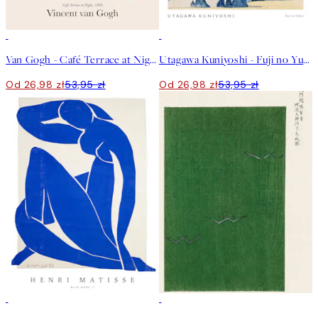
50%*
50%*
Van Gogh - Café Terrace at Night Plakat
Utagawa Kuniyoshi - Fuji no Yukei Plakat
Od 26,98 zł
53,95 zł
Od 26,98 zł
53,95 zł
50%*
50%*