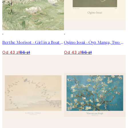
50%*
50%*
Berthe Morisot - Girl in a Boat with Geese Plakat
Ogino Issui - Ōyō Manga, Two Birds Plakat
Od 43 zł
86 zł
Od 43 zł
86 zł