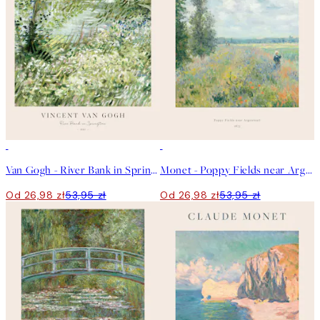
50%*
50%*
Van Gogh - River Bank in Springtime Plakat
Monet - Poppy Fields near Argenteuil Plakat
Od 26,98 zł
53,95 zł
Od 26,98 zł
53,95 zł