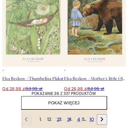
50%*
50%*
Elsa Beskow - Thumbelina Plakat
Elsa Beskow - Mother's little Olle Plakat
Od 26,98 zł
53,95 zł
Od 26,98 zł
53,95 zł
POKAZANIE 36 Z 337 PRODUKTÓW
POKAŻ WIĘCEJ
1
2
3
4
…
10