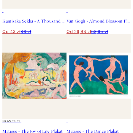
50%*
50%*
Kamisaka Sekka - A Thousand Grasses Pl.09 Plakat
Van Gogh - Almond Blossom Plakat
Od 43 zł
86 zł
Od 26,98 zł
53,95 zł
NOWOSCI
50%*
Matisse - The Joy of Life Plakat
Matisse - The Dance Plakat