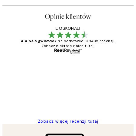
Opinie klientów
DOSKONALI
4.4 na 5 gwiazdek
Na podstawie 108435 recenzji.
Zobacz niektóre z nich tutaj.
Zweryfikowany kupujący
Opinie
klientów
Excellent quality at a nice price
20 kwi
Magdalena B
Zobacz więcej recenzji tutaj