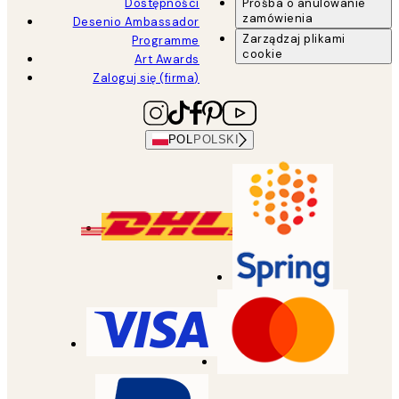
Dostępności
Prośba o anulowanie
zamówienia
Desenio Ambassador
Zarządzaj plikami
Programme
cookie
Art Awards
Zaloguj się (firma)
POL
POLSKI