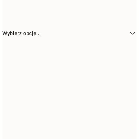
Wybierz opcję...
4
30x40 cm