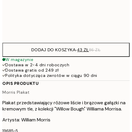
7
50x70 cm
15
Frame
options
DODAJ DO KOSZYKA
-
43 ZŁ
86 ZŁ
W magazynie
Dostawa w 2-4 dni roboczych
Dostawa gratis od 249 zł
Polityka dotycząca zwrotów w ciągu 90 dni
OPIS PRODUKTU
Morris Plakat
Plakat przedstawiający różowe liście i brązowe gałązki na
kremowym tle, z kolekcji "Willow Bough" Williama Morrisa.
Artysta: William Morris
19685-5