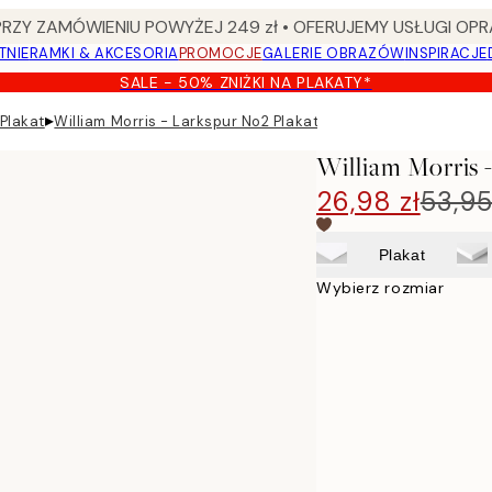
Y ZAMÓWIENIU POWYŻEJ 249 zł • OFERUJEMY USŁUGI OPR
TNIE
RAMKI & AKCESORIA
PROMOCJE
GALERIE OBRAZÓW
INSPIRACJE
SALE - 50% ZNIŻKI NA PLAKATY*
▸
 Plakat
William Morris - Larkspur No2 Plakat
William Morris 
26,98 zł
53,95
Plakat
Wybierz rozmiar