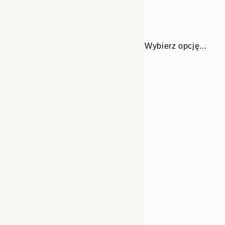
Wybierz opcję...
Frame
21x30 cm
options
30x40 cm