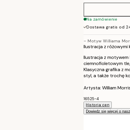
50x70 cm
Na zamówienie
Dostawa gratis od 2
70x100 cm
– Motyw Williama Mor
Ilustracja z różowymi
Ilustracja z motywem
ciemnofioletowym tle,
Klasyczna grafika 
styl, a także trochę ko
Artysta: William Morri
16525-4
Historia cen
Dowiedz się więcej o nas