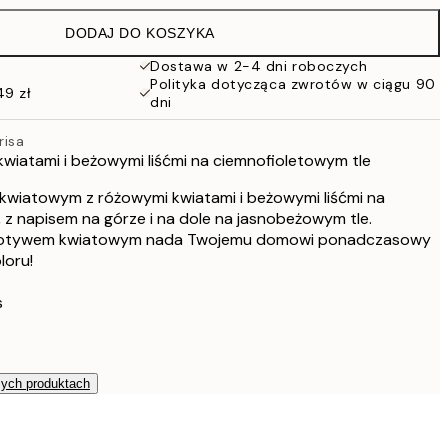
86 zł
DODAJ DO KOSZYKA
76 zł
152 zł
Dostawa w 2-4 dni roboczych
Polityka dotycząca zwrotów w ciągu 90
103 zł
49 zł
dni
206 zł
risa
 kwiatami i beżowymi liśćmi na ciemnofioletowym tle
 kwiatowym z różowymi kwiatami i beżowymi liśćmi na
 z napisem na górze i na dole na jasnobeżowym tle.
z motywem kwiatowym nada Twojemu domowi ponadczasowy
loru!
s
zych produktach