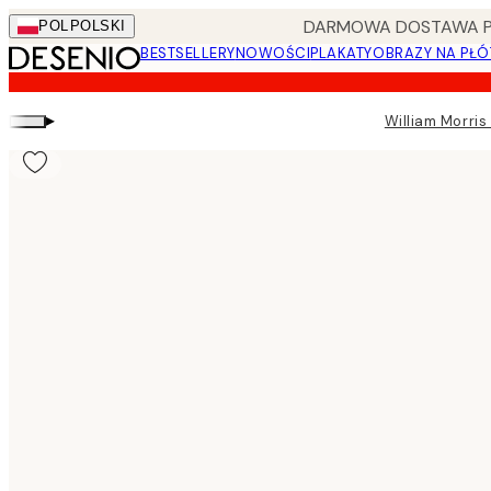
Skip
DARMOWA DOSTAWA PRZ
POL
POLSKI
to
BESTSELLERY
NOWOŚCI
PLAKATY
OBRAZY NA PŁÓ
main
content.
▸
William Morris