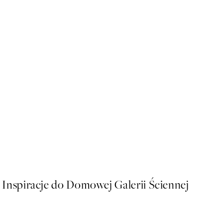
50%*
Scanned Flower Plakat
Od 26,98 zł
53,95 zł
Inspiracje do Domowej Galerii Ściennej