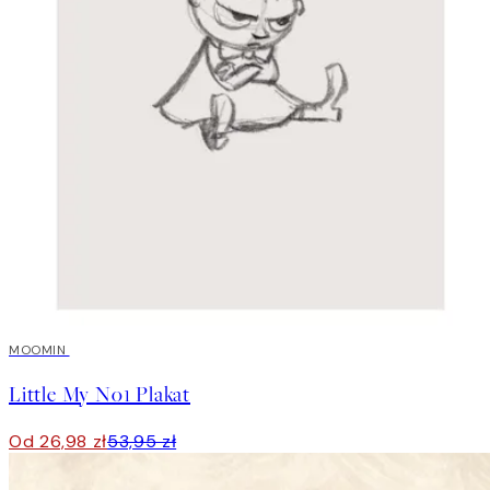
50%*
MOOMIN
Little My No1 Plakat
Od 26,98 zł
53,95 zł