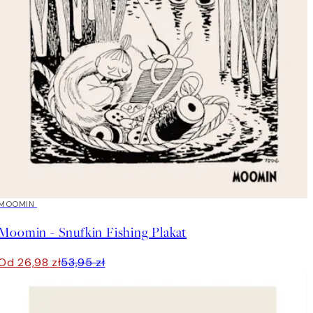
50%*
MOOMIN
Moomin - Snufkin Fishing Plakat
Od 26,98 zł
53,95 zł