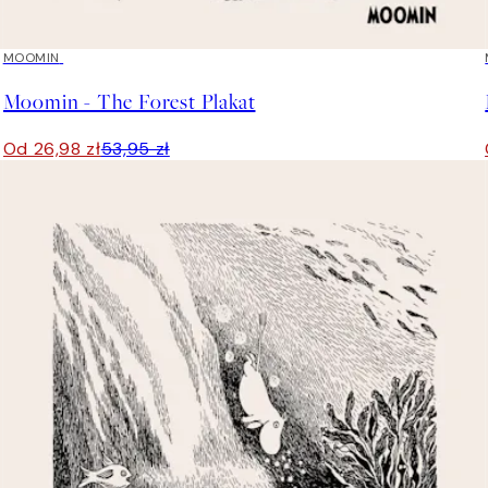
50%*
MOOMIN
Moomin - The Forest Plakat
Od 26,98 zł
53,95 zł