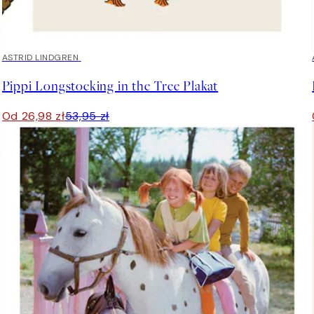
50%*
ASTRID LINDGREN
Pippi Longstocking in the Tree Plakat
Od 26,98 zł
53,95 zł