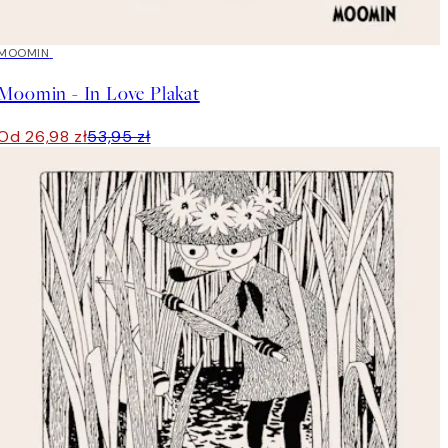
50%*
MOOMIN
Moomin - In Love Plakat
Od 26,98 zł
53,95 zł