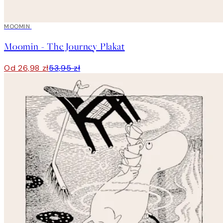
50%*
MOOMIN
Moomin - The Journey Plakat
Od 26,98 zł
53,95 zł