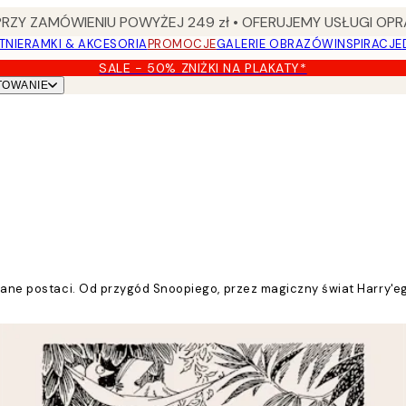
Y ZAMÓWIENIU POWYŻEJ 249 zł • OFERUJEMY USŁUGI OPR
TNIE
RAMKI & AKCESORIA
PROMOCJE
GALERIE OBRAZÓW
INSPIRACJE
SALE - 50% ZNIŻKI NA PLAKATY*
TOWANIE
 znane postaci. Od przygód Snoopiego, przez magiczny świat Harry'