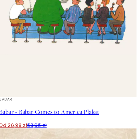
50%*
BABAR
Babar - Babar Comes to America Plakat
Od 26,98 zł
53,95 zł