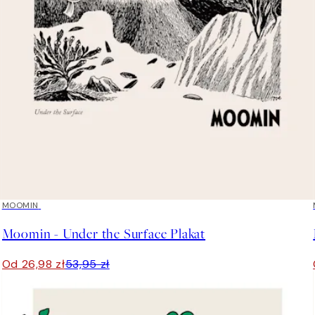
50%*
MOOMIN
Moomin - Under the Surface Plakat
Od 26,98 zł
53,95 zł