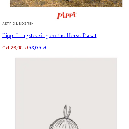
50%*
ASTRID LINDGREN
Pippi Longstocking on the Horse Plakat
Od 26,98 zł
53,95 zł