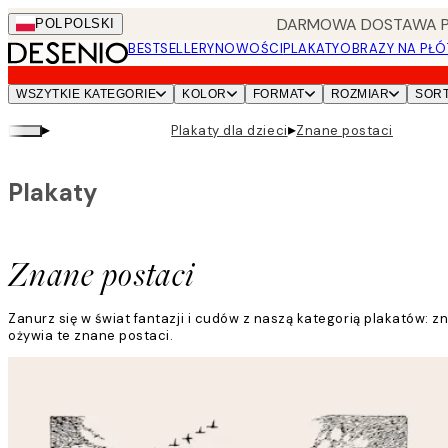
Skip
DARMOWA DOSTAWA PRZ
POL
POLSKI
to
BESTSELLERY
NOWOŚCI
PLAKATY
OBRAZY NA PŁÓ
main
content.
WSZYTKIE KATEGORIE
KOLOR
FORMAT
ROZMIAR
SOR
▸
▸
Plakaty dla dzieci
Znane postaci
Plakaty
Znane postaci
Zanurz się w świat fantazji i cudów z naszą kategorią plakatów:
ożywia te znane postaci.