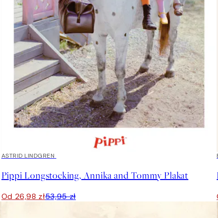
50%*
ASTRID LINDGREN
Pippi Longstocking, Annika and Tommy Plakat
Od 26,98 zł
53,95 zł