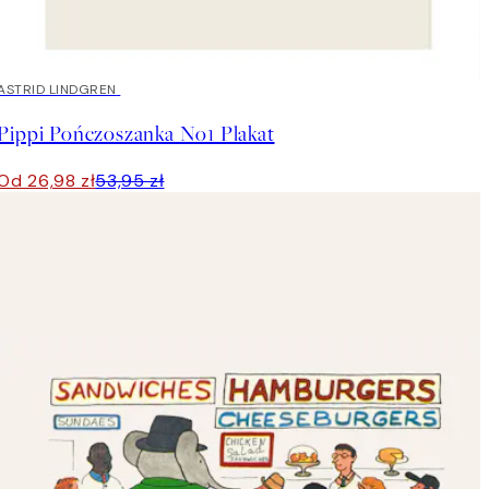
50%*
ASTRID LINDGREN
Pippi Pończoszanka No1 Plakat
Od 26,98 zł
53,95 zł