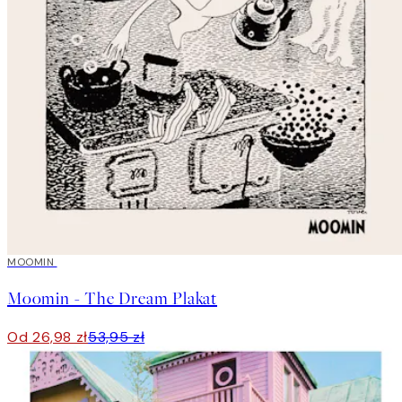
50%*
MOOMIN
Moomin - The Dream Plakat
Od 26,98 zł
53,95 zł