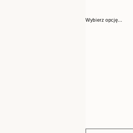
Wybierz opcję...
Frame
30x40 cm
options
50x70 cm