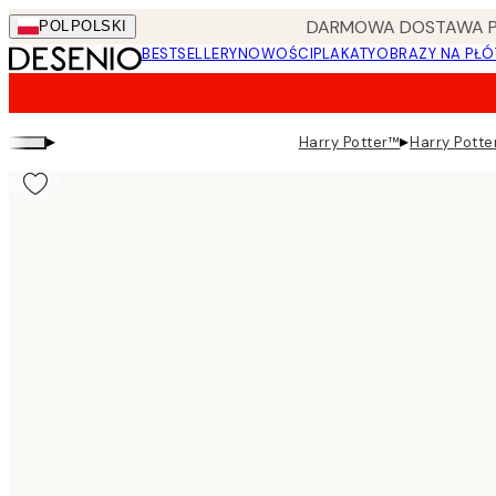
Skip
DARMOWA DOSTAWA PRZ
POL
POLSKI
to
BESTSELLERY
NOWOŚCI
PLAKATY
OBRAZY NA PŁÓ
main
content.
▸
▸
Harry Potter™
Harry Potte