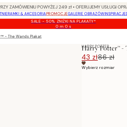
Y ZAMÓWIENIU POWYŻEJ 249 zł • OFERUJEMY USŁUGI OPR
TNIE
RAMKI & AKCESORIA
PROMOCJE
GALERIE OBRAZÓW
INSPIRACJE
SALE - 50% ZNIŻKI NA PLAKATY*
0 m
0 s
Ważny
do:
r™ - The Wands Plakat
2026-
08-
HARRY POTTER
Harry Potter™ -
09
43 zł
86 zł
Wybierz rozmiar