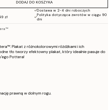
DODAJ DO KOSZYKA
Dostawa w 2-4 dni roboczych
Polityka dotycząca zwrotów w ciągu 90
49 zł
dni
tera™
tera™. Plakat z różnokolorowymi różdżkami i ich
odne tło tworzy efektowny plakat, który idealnie pasuje do
'ego Pottera!
mację prawną w dolnym rogu.