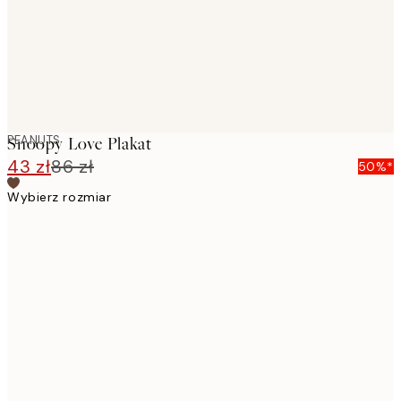
PEANUTS
Snoopy Love Plakat
43 zł
86 zł
50%*
Wybierz rozmiar