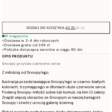
Frame
options
DODAJ DO KOSZYKA
-
43 ZŁ
86 ZŁ
W magazynie
Dostawa w 2-4 dni roboczych
Dostawa gratis od 249 zł
Polityka dotycząca zwrotów w ciągu 90 dni
OPIS PRODUKTU
Snoopy przytula czerwone serce
Z miłością od Snoopy'ego.
Ilustracja przedstawiająca Snoopy'ego w czarno-białych
kolorach, trzymającego w dłoniach duże czerwone serce.
Podaruj Snoopy-miłość sobie lub komuś, na kim Ci zależy.
Znajdź więcej obrazów ze Snoopym w naszej kategorii
Snoopy i stwórz uroczą galerię ścienną.
Plakat posiada nadrukowane, białe obramowanie, które