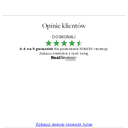
Od 43 zł
86 zł
Opinie klientów
DOSKONALI
4.4 na 5 gwiazdek
Na podstawie 108435 recenzji.
Zobacz niektóre z nich tutaj.
Zweryfikowany kupujący
Opinie
klientów
Excellent quality at a nice price
20 kwi
Magdalena B
Zobacz więcej recenzji tutaj