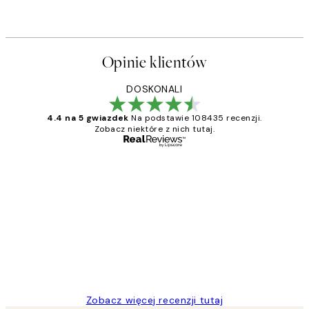
Od 26,98 zł
53,95 zł
Opinie klientów
DOSKONALI
4.4 na 5 gwiazdek
Na podstawie 108435 recenzji.
Zobacz niektóre z nich tutaj.
Zweryfikowany kupujący
Opinie
klientów
Excellent quality at a nice price
20 kwi
Magdalena B
Zobacz więcej recenzji tutaj