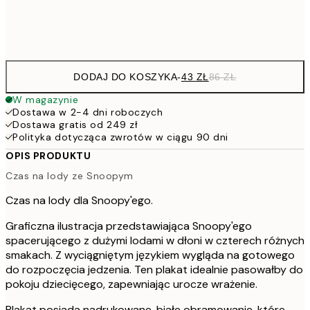
Frame
options
DODAJ DO KOSZYKA
-
43 ZŁ
86 ZŁ
W magazynie
Dostawa w 2-4 dni roboczych
Dostawa gratis od 249 zł
Polityka dotycząca zwrotów w ciągu 90 dni
OPIS PRODUKTU
Czas na lody ze Snoopym
Czas na lody dla Snoopy'ego.
Graficzna ilustracja przedstawiająca Snoopy'ego
spacerującego z dużymi lodami w dłoni w czterech różnych
smakach. Z wyciągniętym językiem wygląda na gotowego
do rozpoczęcia jedzenia. Ten plakat idealnie pasowałby do
pokoju dziecięcego, zapewniając urocze wrażenie.
Plakat posiada nadrukowane, białe obramowanie, które