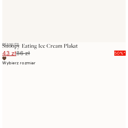
PEANUTS
Snoopy Eating Ice Cream Plakat
43 zł
86 zł
50%*
Wybierz rozmiar