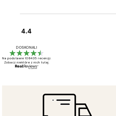
4.4
Opinie
klientów
Excellent quality a
DOSKONALI
Na podstawie 108435 recenzji.
Zobacz niektóre z nich tutaj.
20 kwi
Magdalena B