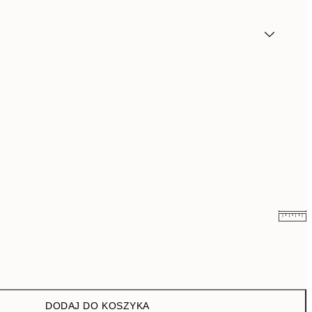
43 zł
86 zł
76 zł
152 zł
DODAJ DO KOSZYKA