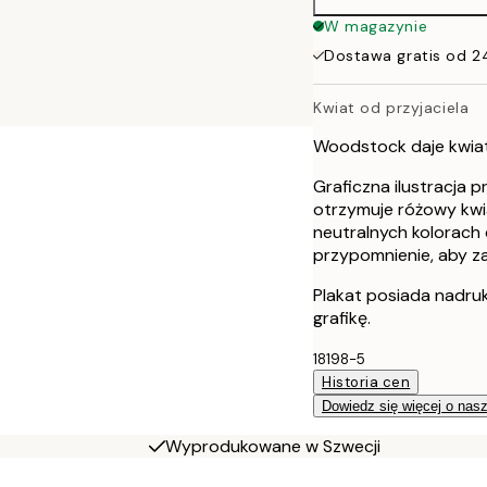
W magazynie
Dostawa gratis od 2
Kwiat od przyjaciela
Woodstock daje kwiat
Graficzna ilustracja 
otrzymuje różowy kwi
neutralnych kolorach 
przypomnienie, aby za
Plakat posiada nadru
grafikę.
18198-5
Historia cen
Dowiedz się więcej o nas
Wyprodukowane w Szwecji