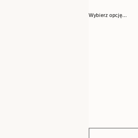
Wybierz opcję...
Frame
30x40 cm
options
50x70 cm