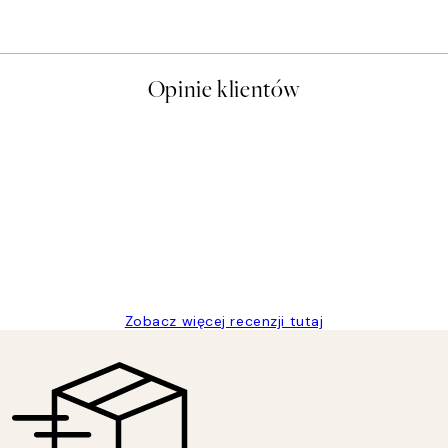
Od 26,98 zł
53,95 zł
Opinie klientów
t a nice price
Zobacz więcej recenzji tutaj