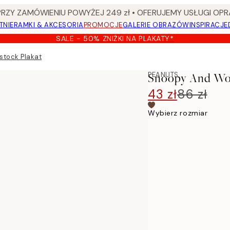
Y ZAMÓWIENIU POWYŻEJ 249 zł • OFERUJEMY USŁUGI OPR
TNIE
RAMKI & AKCESORIA
PROMOCJE
GALERIE OBRAZÓW
INSPIRACJE
SALE - 50% ZNIŻKI NA PLAKATY*
tock Plakat
PEANUTS
Snoopy And Woo
43 zł
86 zł
Wybierz rozmiar