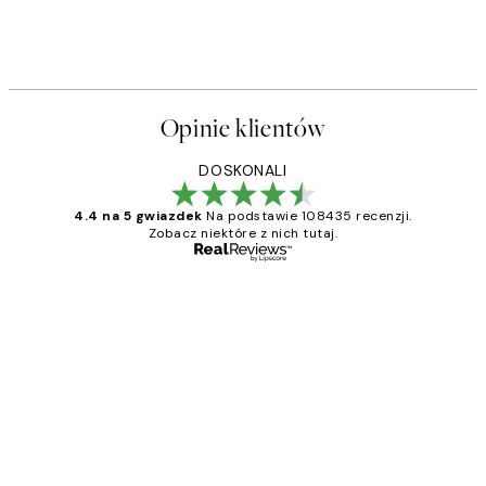
Opinie klientów
DOSKONALI
4.4 na 5 gwiazdek
Na podstawie 108435 recenzji.
Zobacz niektóre z nich tutaj.
Zweryfikowany kupujący
Opinie
klientów
Excellent quality at a nice price
20 kwi
Magdalena B