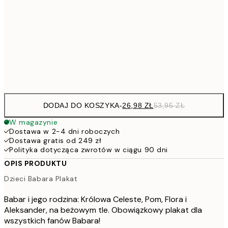
30x40 cm
7
50x70 cm
15
Frame
options
DODAJ DO KOSZYKA
-
26,98 ZŁ
53,95 ZŁ
W magazynie
Dostawa w 2-4 dni roboczych
Dostawa gratis od 249 zł
Polityka dotycząca zwrotów w ciągu 90 dni
OPIS PRODUKTU
Dzieci Babara Plakat
Babar i jego rodzina: Królowa Celeste, Pom, Flora i
Aleksander, na beżowym tle. Obowiązkowy plakat dla
wszystkich fanów Babara!