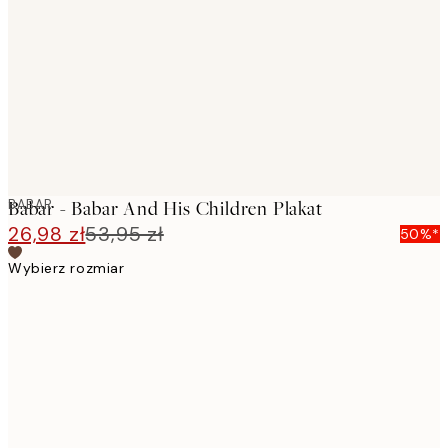
images
BABAR
Babar - Babar And His Children Plakat
26,98 zł
53,95 zł
50%*
Wybierz rozmiar