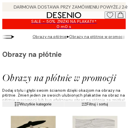
Skip
to
main
SALE - 50% ZNIŻKI NA PLAKATY*
content.
0 m
0 s
Ważny
do:
▸
▸
Obrazy na płótnie
Obrazy na płótnie w promocji
2026-
08-
10
Obrazy na płótnie
Obrazy na płótnie w promocji
Dodaj stylu i głębi swoim ścianom dzięki okazjom na obrazy na
płótnie. Zmień jeden ze swoich ulubionych plakatów na obraz na
płótnie w promocji lub kup efektowny obraz na płótnie ze zniżką!
Czytaj więcej
Wszytkie kategorie
Filtruj i sortuj