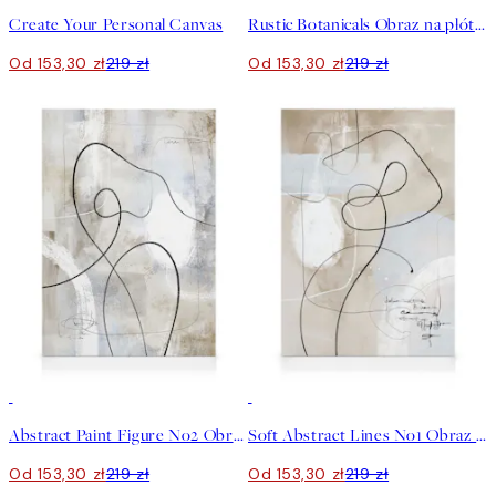
Create Your Personal Canvas
Rustic Botanicals Obraz na płótnie
Od 153,30 zł
219 zł
Od 153,30 zł
219 zł
30%*
30%*
Abstract Paint Figure No2 Obraz na płótnie
Soft Abstract Lines No1 Obraz na płótnie
Od 153,30 zł
219 zł
Od 153,30 zł
219 zł