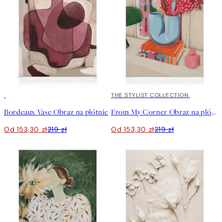
30%*
30%*
THE STYLIST COLLECTION
Bordeaux Vase Obraz na płótnie
From My Corner Obraz na płótnie
Od 153,30 zł
219 zł
Od 153,30 zł
219 zł