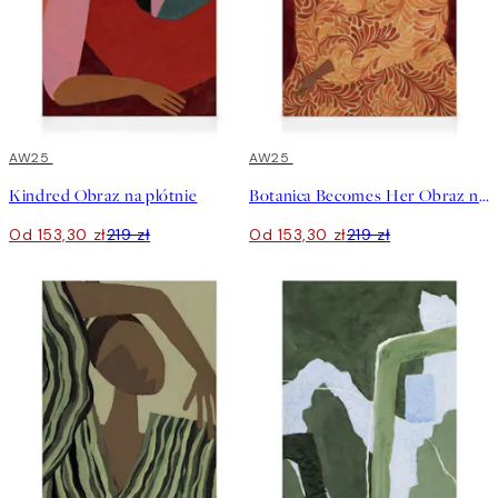
30%*
AW25
30%*
AW25
Kindred Obraz na płótnie
Botanica Becomes Her Obraz na płótnie
Od 153,30 zł
219 zł
Od 153,30 zł
219 zł