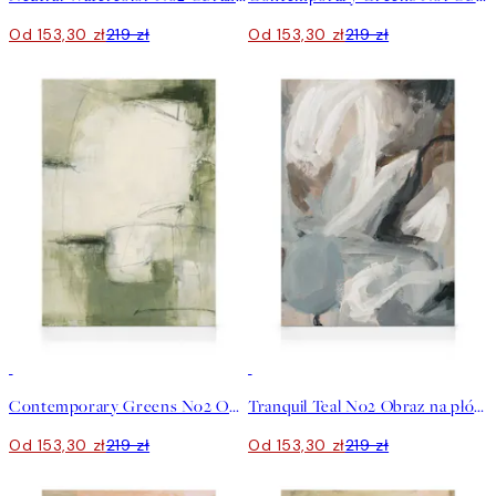
Od 153,30 zł
219 zł
Od 153,30 zł
219 zł
30%*
30%*
Contemporary Greens No2 Obraz na płótnie
Tranquil Teal No2 Obraz na płótnie
Od 153,30 zł
219 zł
Od 153,30 zł
219 zł