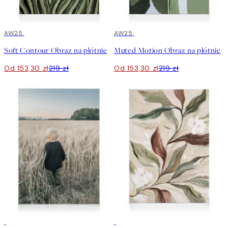
30%*
AW25
30%*
AW25
Soft Contour Obraz na płótnie
Muted Motion Obraz na płótnie
Od 153,30 zł
219 zł
Od 153,30 zł
219 zł
30%*
Stwórz Sztukę
30%*