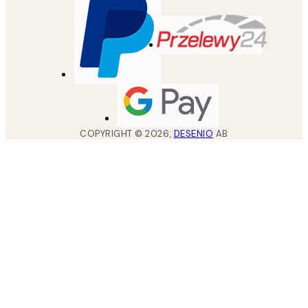
COPYRIGHT ©
2026
,
DESENIO
AB