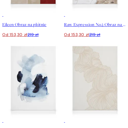
30%*
30%*
Eileen Obraz na płótnie
Raw Expression No2 Obraz na płótnie
Od 153,30 zł
219 zł
Od 153,30 zł
219 zł
30%*
30%*