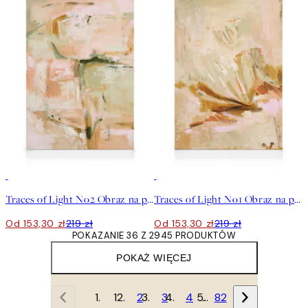
30%*
30%*
Traces of Light No2 Obraz na płótnie
Traces of Light No1 Obraz na płótnie
Od 153,30 zł
219 zł
Od 153,30 zł
219 zł
POKAZANIE 36 Z 2945 PRODUKTÓW
POKAŻ WIĘCEJ
1
2
3
4
…
82