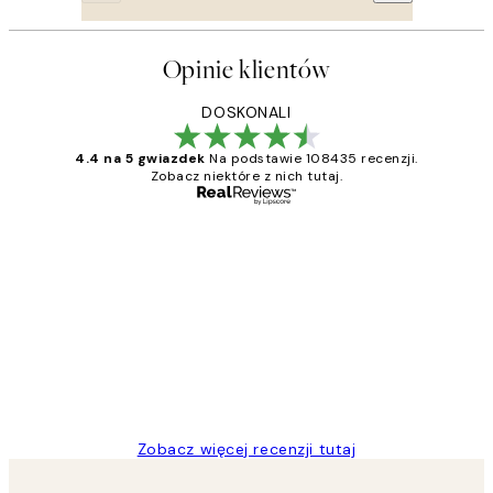
Opinie klientów
DOSKONALI
4.4 na 5 gwiazdek
Na podstawie 108435 recenzji.
Zobacz niektóre z nich tutaj.
Zweryfikowany kupujący
Opinie
klientów
Excellent quality at a nice price
20 kwi
Magdalena B
Zobacz więcej recenzji tutaj