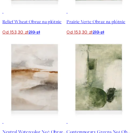
30%*
30%*
Relief Wheat Obraz na płótnie
Prairie Verte Obraz na płótnie
Od 153,30 zł
219 zł
Od 153,30 zł
219 zł
30%*
30%*
Neutral Watercolor No2 Obraz na płótnie
Contemporary Greens No1 Obraz na płótnie