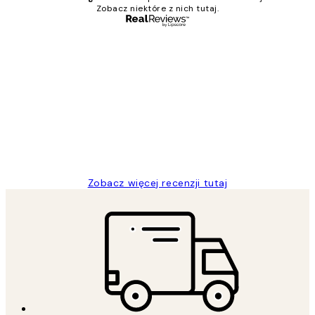
Zobacz niektóre z nich tutaj.
Zweryfikowany kupujący
Opinie
klientów
Excellent quality at a nice price
20 kwi
Magdalena B
Zobacz więcej recenzji tutaj