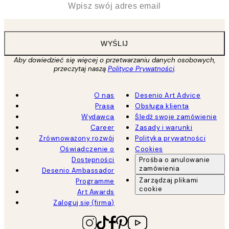
WYŚLIJ
Aby dowiedzieć się więcej o przetwarzaniu danych osobowych,
przeczytaj naszą
Polityce Prywatności
.
O nas
Desenio Art Advice
Prasa
Obsługa klienta
Wydawca
Śledź swoje zamówienie
Career
Zasady i warunki
Zrównoważony rozwój
Polityka prywatności
Oświadczenie o
Cookies
Dostępności
Prośba o anulowanie
zamówienia
Desenio Ambassador
Zarządzaj plikami
Programme
cookie
Art Awards
Zaloguj się (firma)