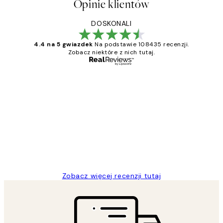
Opinie klientów
DOSKONALI
4.4 na 5 gwiazdek
Na podstawie 108435 recenzji.
Zobacz niektóre z nich tutaj.
Zweryfikowany kupujący
Opinie
klientów
Excellent quality at a nice price
20 kwi
Magdalena B
Zobacz więcej recenzji tutaj