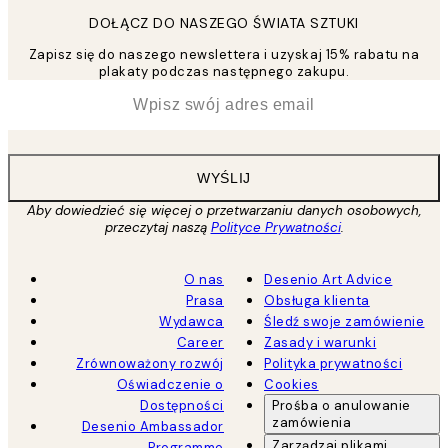
DOŁĄCZ DO NASZEGO ŚWIATA SZTUKI
Zapisz się do naszego newslettera i uzyskaj 15% rabatu na
plakaty podczas następnego zakupu.
*
Email
WYŚLIJ
Aby dowiedzieć się więcej o przetwarzaniu danych osobowych,
przeczytaj naszą
Polityce Prywatności
.
O nas
Desenio Art Advice
Prasa
Obsługa klienta
Wydawca
Śledź swoje zamówienie
Career
Zasady i warunki
Zrównoważony rozwój
Polityka prywatności
Oświadczenie o
Cookies
Dostępności
Prośba o anulowanie
zamówienia
Desenio Ambassador
Zarządzaj plikami
Programme